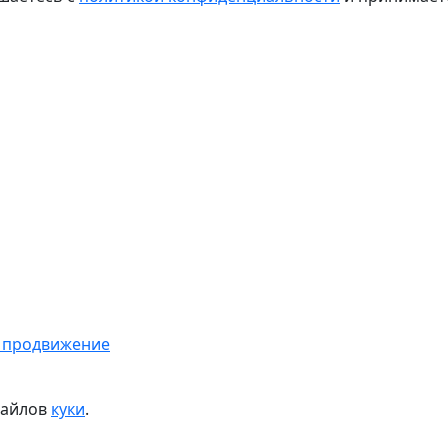
 продвижение
файлов
куки
.