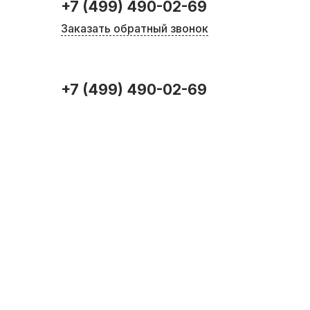
+7 (499) 490-02-69
Заказать обратный звонок
+7 (499) 490-02-69
Главная страница
Мебель для бизнеса
Мебель в кабинет руководителя на заказ
Офисное пространство в стиле Лофт
Офисное пространство в
стиле Лофт
Артикул: АРТ 550-5042