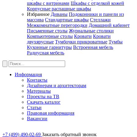
шкафы с витринами
Шкафы c отделкой кожей
Корпусные распашные шкафы
Избранное
Диваны
Подоконники и панели из
массива
Стандартные шкафы
Стеллажи
Межкомнатные перегородки
Домашний кабинет
Письменные столы
Журнальные столики
Компьютерные столы
Кровати
Кровати
двухярусные
Тумбочки прикроватные
Тумбы
Кухонные гарнитуры
Встроенная мебель
Радиусная мебель
Информация
Контакты
Дизайнерам и архитекторам
Материалы
Проекты на ТВ
Скачать каталог
Статьи
Правовая информация
Вакансии
+7 (499) 490-02-69
Заказать обратный звонок