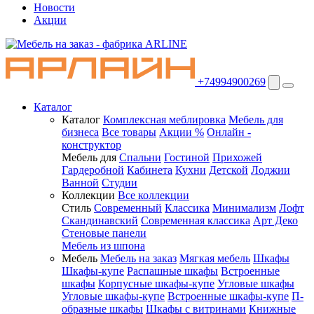
Новости
Акции
+74994900269
Каталог
Каталог
Комплексная меблировка
Мебель для
бизнеса
Все товары
Акции %
Онлайн -
конструктор
Мебель для
Спальни
Гостиной
Прихожей
Гардеробной
Кабинета
Кухни
Детской
Лоджии
Ванной
Студии
Коллекции
Все коллекции
Стиль
Современный
Классика
Минимализм
Лофт
Скандинавский
Современная классика
Арт Деко
Стеновые панели
Мебель из шпона
Мебель
Мебель на заказ
Мягкая мебель
Шкафы
Шкафы-купе
Распашные шкафы
Встроенные
шкафы
Корпусные шкафы-купе
Угловые шкафы
Угловые шкафы-купе
Встроенные шкафы-купе
П-
образные шкафы
Шкафы с витринами
Книжные