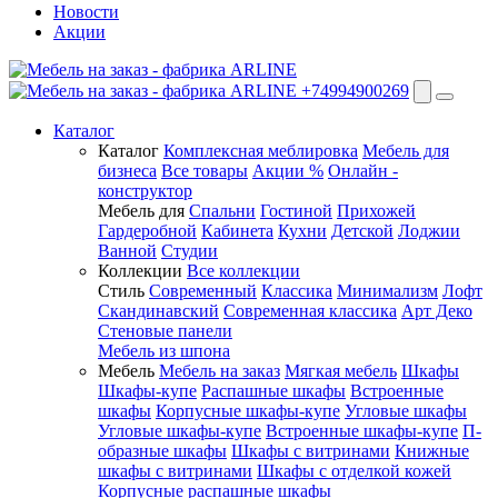
Новости
Акции
+74994900269
Каталог
Каталог
Комплексная меблировка
Мебель для
бизнеса
Все товары
Акции %
Онлайн -
конструктор
Мебель для
Спальни
Гостиной
Прихожей
Гардеробной
Кабинета
Кухни
Детской
Лоджии
Ванной
Студии
Коллекции
Все коллекции
Стиль
Современный
Классика
Минимализм
Лофт
Скандинавский
Современная классика
Арт Деко
Стеновые панели
Мебель из шпона
Мебель
Мебель на заказ
Мягкая мебель
Шкафы
Шкафы-купе
Распашные шкафы
Встроенные
шкафы
Корпусные шкафы-купе
Угловые шкафы
Угловые шкафы-купе
Встроенные шкафы-купе
П-
образные шкафы
Шкафы с витринами
Книжные
шкафы с витринами
Шкафы c отделкой кожей
Корпусные распашные шкафы