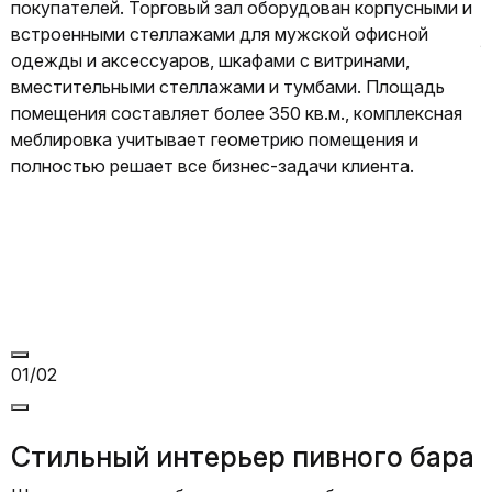
покупателей. Торговый зал оборудован корпусными и
п
встроенными стеллажами для мужской офисной
л
одежды и аксессуаров, шкафами с витринами,
ш
вместительными стеллажами и тумбами. Площадь
с
помещения составляет более 350 кв.м., комплексная
Д
меблировка учитывает геометрию помещения и
р
полностью решает все бизнес-задачи клиента.
с
к
п
м
01/02
Стильный интерьер пивного бара