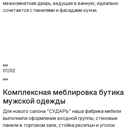
межкомнатная дверь, ведущая в ванную, идеально
п
сочетается с панелями и фасадами кухни.
в
ф
п
с
в
01/02
Комплексная меблировка бутика
мужской одежды
Для нового салона "СУДАРЬ" наша фабрика мебели
выполнила оформление входной группы, стеновые
П
панели в торговом зале, стойка ресепшн и уголок
к