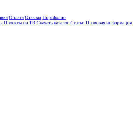
авка
Оплата
Отзывы
Портфолио
лы
Проекты на ТВ
Скачать каталог
Статьи
Правовая информация