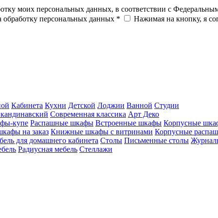
ботку моих персональных данных, в соответствии с Федеральны
на обработку персональных данных *
Нажимая на кнопку, я с
ной
Кабинета
Кухни
Детской
Лоджии
Ванной
Студии
кандинавский
Современная классика
Арт Деко
фы-купе
Распашные шкафы
Встроенные шкафы
Корпусные шка
шкафы на заказ
Книжные шкафы с витринами
Корпусные распа
бель для домашнего кабинета
Столы
Письменные столы
Журналь
ебель
Радиусная мебель
Стеллажи