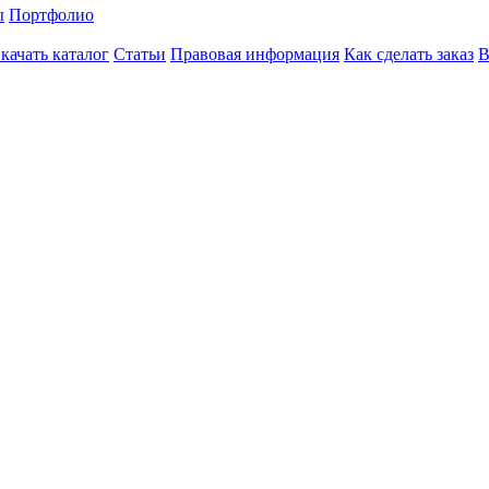
ы
Портфолио
качать каталог
Статьи
Правовая информация
Как сделать заказ
В