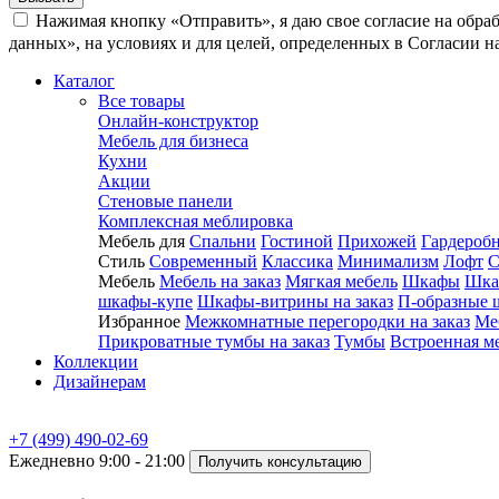
Нажимая кнопку «Отправить», я даю свое согласие на обра
данных», на условиях и для целей, определенных в Согласии 
Каталог
Все товары
Онлайн-конструктор
Мебель для бизнеса
Кухни
Акции
Стеновые панели
Комплексная меблировка
Мебель для
Спальни
Гостиной
Прихожей
Гардероб
Стиль
Современный
Классика
Минимализм
Лофт
С
Мебель
Мебель на заказ
Мягкая мебель
Шкафы
Шка
шкафы-купе
Шкафы-витрины на заказ
П-образные 
Избранное
Межкомнатные перегородки на заказ
Ме
Прикроватные тумбы на заказ
Тумбы
Встроенная м
Коллекции
Дизайнерам
+7 (499) 490-02-69
Ежедневно 9:00 - 21:00
Получить консультацию