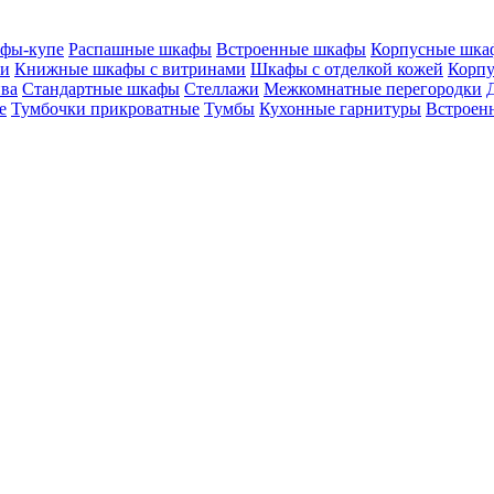
фы-купе
Распашные шкафы
Встроенные шкафы
Корпусные шка
ми
Книжные шкафы с витринами
Шкафы c отделкой кожей
Корпу
ива
Стандартные шкафы
Стеллажи
Межкомнатные перегородки
е
Тумбочки прикроватные
Тумбы
Кухонные гарнитуры
Встроенн