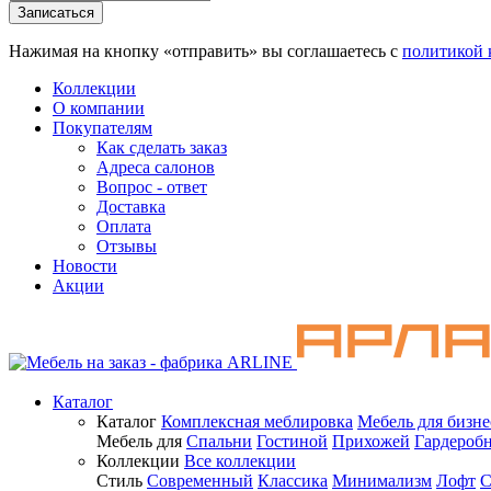
Нажимая на кнопку «отправить» вы соглашаетесь с
политикой 
Коллекции
О компании
Покупателям
Как сделать заказ
Адреса салонов
Вопрос - ответ
Доставка
Оплата
Отзывы
Новости
Акции
Каталог
Каталог
Комплексная меблировка
Мебель для бизне
Мебель для
Спальни
Гостиной
Прихожей
Гардероб
Коллекции
Все коллекции
Стиль
Современный
Классика
Минимализм
Лофт
С