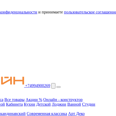
конфиденциальности
и принимаете
пользовательское соглашени
+74994900269
са
Все товары
Акции %
Онлайн - конструктор
ной
Кабинета
Кухни
Детской
Лоджии
Ванной
Студии
кандинавский
Современная классика
Арт Деко