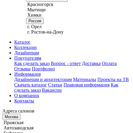
Красногорск
Мытищи
Химки
Россия
г. Орел
г. Ростов-на-Дону
Каталог
Коллекции
Дизайнерам
Покупателям
Как сделать заказ
Вопрос - ответ
Доставка
Оплата
Отзывы
Портфолио
Информация
Дизайнерам и архитекторам
Материалы
Проекты на ТВ
Скачать каталог
Статьи
Правовая информация
Как
сделать заказ
Вакансии
О компании
Контакты
Адреса салонов
Москва
Пражская
Автозаводская