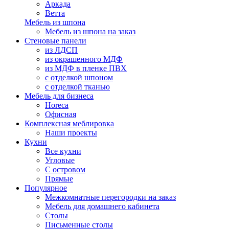
Аркада
Ветта
Мебель из шпона
Мебель из шпона на заказ
Стеновые панели
из ЛДСП
из окрашенного МДФ
из МДФ в пленке ПВХ
с отделкой шпоном
с отделкой тканью
Мебель для бизнеса
Horeca
Офисная
Комплексная меблировка
Наши проекты
Кухни
Все кухни
Угловые
С островом
Прямые
Популярное
Межкомнатные перегородки на заказ
Мебель для домашнего кабинета
Столы
Письменные столы