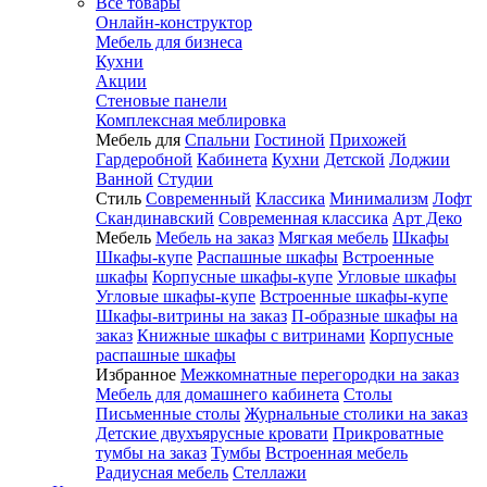
Все товары
Онлайн-конструктор
Мебель для бизнеса
Кухни
Акции
Стеновые панели
Комплексная меблировка
Мебель для
Спальни
Гостиной
Прихожей
Гардеробной
Кабинета
Кухни
Детской
Лоджии
Ванной
Студии
Стиль
Современный
Классика
Минимализм
Лофт
Скандинавский
Современная классика
Арт Деко
Мебель
Мебель на заказ
Мягкая мебель
Шкафы
Шкафы-купе
Распашные шкафы
Встроенные
шкафы
Корпусные шкафы-купе
Угловые шкафы
Угловые шкафы-купе
Встроенные шкафы-купе
Шкафы-витрины на заказ
П-образные шкафы на
заказ
Книжные шкафы с витринами
Корпусные
распашные шкафы
Избранное
Межкомнатные перегородки на заказ
Мебель для домашнего кабинета
Столы
Письменные столы
Журнальные столики на заказ
Детские двухъярусные кровати
Прикроватные
тумбы на заказ
Тумбы
Встроенная мебель
Радиусная мебель
Стеллажи