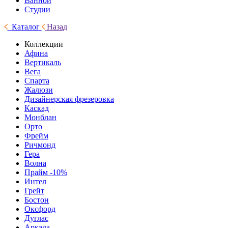
Ванной
Студии
Каталог
Назад
Коллекции
Афина
Вертикаль
Вега
Спарта
Жалюзи
Дизайнерская фрезеровка
Каскад
Монблан
Орто
Фрейм
Ричмонд
Гера
Волна
Прайм -10%
Интел
Грейт
Бостон
Оксфорд
Дуглас
Аркада