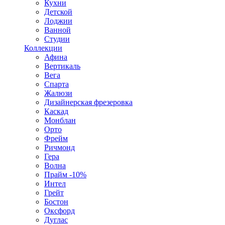
Кухни
Детской
Лоджии
Ванной
Студии
Коллекции
Афина
Вертикаль
Вега
Спарта
Жалюзи
Дизайнерская фрезеровка
Каскад
Монблан
Орто
Фрейм
Ричмонд
Гера
Волна
Прайм -10%
Интел
Грейт
Бостон
Оксфорд
Дуглас