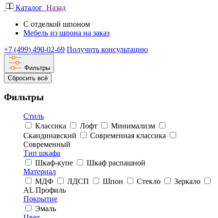
Каталог
Назад
С отделкой шпоном
Мебель из шпона на заказ
+7 (499) 490-02-69
Получить консультацию
Фильтры
Сбросить всё
Фильтры
Стиль
Классика
Лофт
Минимализм
Скандинавский
Современная классика
Современный
Тип шкафа
Шкаф-купе
Шкаф распашной
Материал
МДФ
ЛДСП
Шпон
Стекло
Зеркало
AL Профиль
Покрытие
Эмаль
Цвет