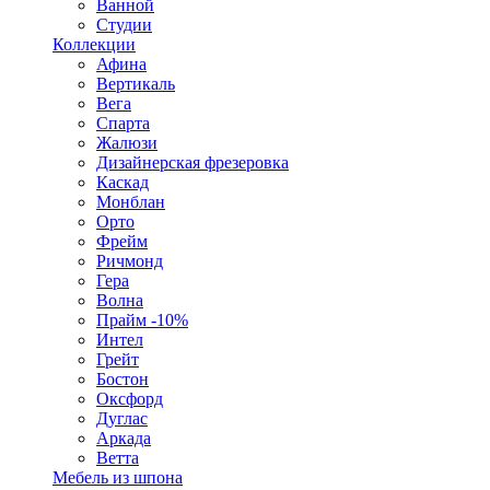
Ванной
Студии
Коллекции
Афина
Вертикаль
Вега
Спарта
Жалюзи
Дизайнерская фрезеровка
Каскад
Монблан
Орто
Фрейм
Ричмонд
Гера
Волна
Прайм -10%
Интел
Грейт
Бостон
Оксфорд
Дуглас
Аркада
Ветта
Мебель из шпона