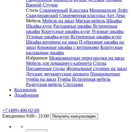
Ванной
Студии
Стиль
Современный
Классика
Минимализм
Лофт
Скандинавский
Современная классика
Арт Деко
Мебель
Мебель на заказ
Мягкая мебель
Шкафы
Шкафы-купе
Распашные шкафы
Встроенные
шкафы
Корпусные шкафы-купе
Угловые шкафы
Угловые шкафы-купе
Встроенные шкафы-купе
Шкафы-витрины на заказ
П-образные шкафы на
заказ
Книжные шкафы с витринами
Корпусные
распашные шкафы
Избранное
Межкомнатные перегородки на заказ
Мебель для домашнего кабинета
Столы
Письменные столы
Журнальные столики на заказ
Детские двухъярусные кровати
Прикроватные
тумбы на заказ
Тумбы
Встроенная мебель
Радиусная мебель
Стеллажи
Коллекции
Дизайнерам
+7 (499) 490-02-69
Ежедневно 9:00 - 21:00
Получить консультацию