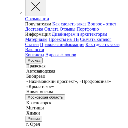
О компании
Покупателям
Как сделать заказ
Вопрос - ответ
Доставка
Оплата
Отзывы
Портфолио
Информация
Дизайнерам и архитекторам
Материалы
Проекты на ТВ
Скачать каталог
Статьи
Правовая информация
Как сделать заказ
Вакансии
Контакты
Адреса салонов
Москва
Пражская
Автозаводская
Бибирево
«Нахимовский проспект», «Профсоюзная»
«Крылатское»
Новая москва
Московская область
Красногорск
Мытищи
Химки
Россия
г. Орел