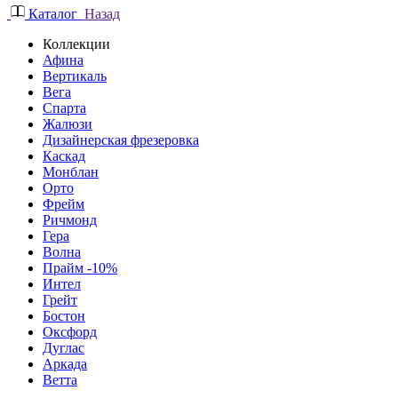
Каталог
Назад
Коллекции
Афина
Вертикаль
Вега
Спарта
Жалюзи
Дизайнерская фрезеровка
Каскад
Монблан
Орто
Фрейм
Ричмонд
Гера
Волна
Прайм -10%
Интел
Грейт
Бостон
Оксфорд
Дуглас
Аркада
Ветта