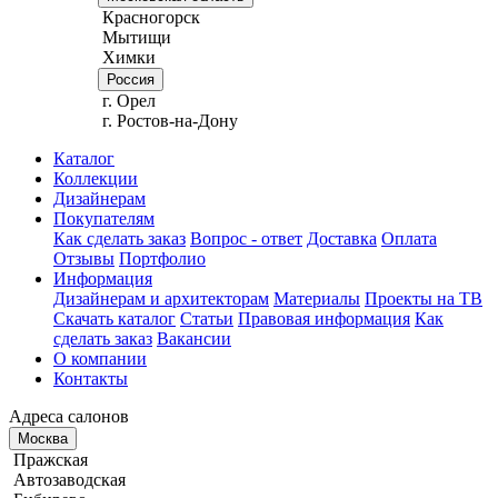
Красногорск
Мытищи
Химки
Россия
г. Орел
г. Ростов-на-Дону
Каталог
Коллекции
Дизайнерам
Покупателям
Как сделать заказ
Вопрос - ответ
Доставка
Оплата
Отзывы
Портфолио
Информация
Дизайнерам и архитекторам
Материалы
Проекты на ТВ
Скачать каталог
Статьи
Правовая информация
Как
сделать заказ
Вакансии
О компании
Контакты
Адреса салонов
Москва
Пражская
Автозаводская