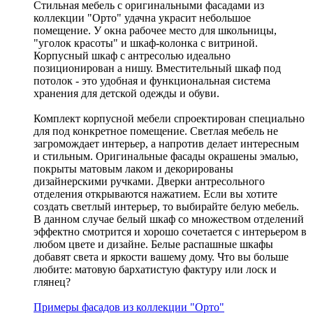
Стильная мебель с оригинальными фасадами из
коллекции "Орто" удачна украсит небольшое
помещение. У окна рабочее место для школьницы,
"уголок красоты" и шкаф-колонка с витриной.
Корпусный шкаф с антресолью идеально
позиционирован а нишу. Вместительный шкаф под
потолок - это удобная и функциональная система
хранения для детской одежды и обуви.
Комплект корпусной мебели спроектирован специально
для под конкретное помещение. Светлая мебель не
загромождает интерьер, а напротив делает интересным
и стильным. Оригинальные фасады окрашены эмалью,
покрыты матовым лаком и декорированы
дизайнерскими ручками. Дверки антресольного
отделения открываются нажатием. Если вы хотите
создать светлый интерьер, то выбирайте белую мебель.
В данном случае белый шкаф со множеством отделений
эффектно смотрится и хорошо сочетается с интерьером в
любом цвете и дизайне. Белые распашные шкафы
добавят света и яркости вашему дому. Что вы больше
любите: матовую бархатистую фактуру или лоск и
глянец?
Примеры фасадов из коллекции "Орто"