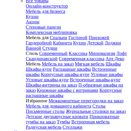
Все товары
Онлайн-конструктор
Мебель для бизнеса
Кухни
Акции
Стеновые панели
Комплексная меблировка
Мебель для
Спальни
Гостиной
Прихожей
Гардеробной
Кабинета
Кухни
Детской
Лоджии
Ванной
Студии
Стиль
Современный
Классика
Минимализм
Лофт
Скандинавский
Современная классика
Арт Деко
Мебель
Мебель на заказ
Мягкая мебель
Шкафы
Шкафы-купе
Распашные шкафы
Встроенные
шкафы
Корпусные шкафы-купе
Угловые шкафы
Угловые шкафы-купе
Встроенные шкафы-купе
Шкафы-витрины на заказ
П-образные шкафы на
заказ
Книжные шкафы с витринами
Корпусные
распашные шкафы
Избранное
Межкомнатные перегородки на заказ
Мебель для домашнего кабинета
Столы
Письменные столы
Журнальные столики на заказ
Детские двухъярусные кровати
Прикроватные
тумбы на заказ
Тумбы
Встроенная мебель
Радиусная мебель
Стеллажи