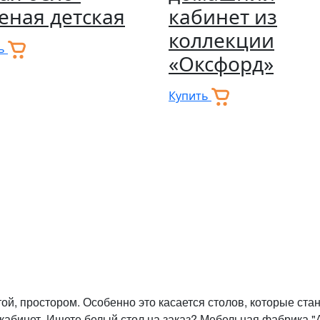
еная детская
кабинет из
коллекции
ть
«Оксфорд»
Купить
той, простором. Особенно это касается столов, которые ст
 кабинет. Ищете белый стол на заказ? Мебельная фабрика "