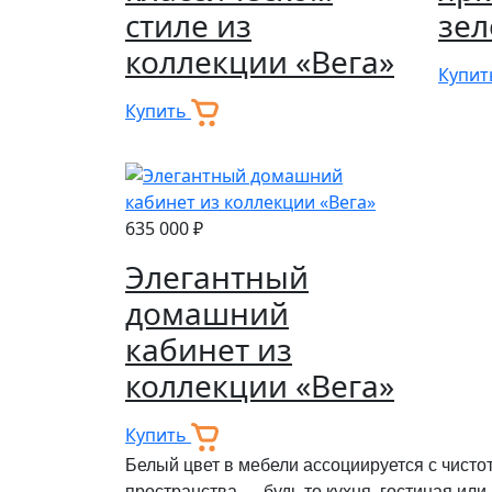
стиле из
зел
коллекции «Вега»
Купи
Купить
635 000 ₽
Элегантный
домашний
кабинет из
коллекции «Вега»
Купить
Белый цвет в мебели ассоциируется с чисто
пространства — будь то кухня, гостиная или