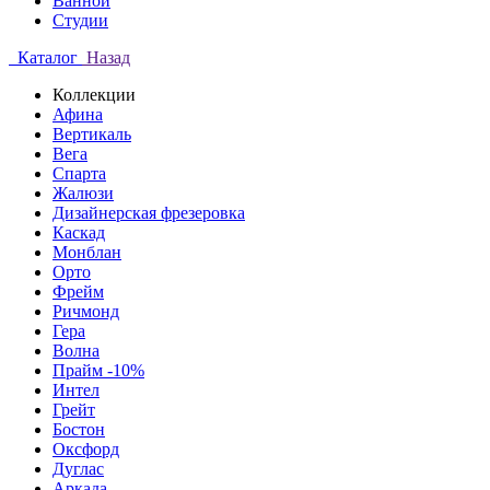
Ванной
Студии
Каталог
Назад
Коллекции
Афина
Вертикаль
Вега
Спарта
Жалюзи
Дизайнерская фрезеровка
Каскад
Монблан
Орто
Фрейм
Ричмонд
Гера
Волна
Прайм -10%
Интел
Грейт
Бостон
Оксфорд
Дуглас
Аркада