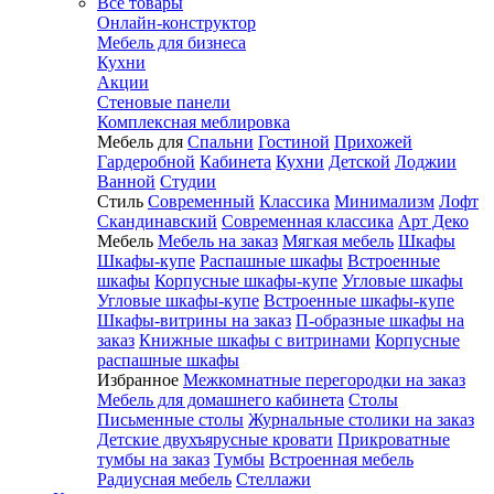
Все товары
Онлайн-конструктор
Мебель для бизнеса
Кухни
Акции
Стеновые панели
Комплексная меблировка
Мебель для
Спальни
Гостиной
Прихожей
Гардеробной
Кабинета
Кухни
Детской
Лоджии
Ванной
Студии
Стиль
Современный
Классика
Минимализм
Лофт
Скандинавский
Современная классика
Арт Деко
Мебель
Мебель на заказ
Мягкая мебель
Шкафы
Шкафы-купе
Распашные шкафы
Встроенные
шкафы
Корпусные шкафы-купе
Угловые шкафы
Угловые шкафы-купе
Встроенные шкафы-купе
Шкафы-витрины на заказ
П-образные шкафы на
заказ
Книжные шкафы с витринами
Корпусные
распашные шкафы
Избранное
Межкомнатные перегородки на заказ
Мебель для домашнего кабинета
Столы
Письменные столы
Журнальные столики на заказ
Детские двухъярусные кровати
Прикроватные
тумбы на заказ
Тумбы
Встроенная мебель
Радиусная мебель
Стеллажи