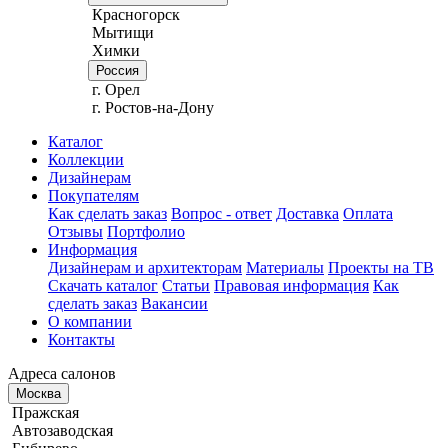
Красногорск
Мытищи
Химки
Россия
г. Орел
г. Ростов-на-Дону
Каталог
Коллекции
Дизайнерам
Покупателям
Как сделать заказ
Вопрос - ответ
Доставка
Оплата
Отзывы
Портфолио
Информация
Дизайнерам и архитекторам
Материалы
Проекты на ТВ
Скачать каталог
Статьи
Правовая информация
Как
сделать заказ
Вакансии
О компании
Контакты
Адреса салонов
Москва
Пражская
Автозаводская