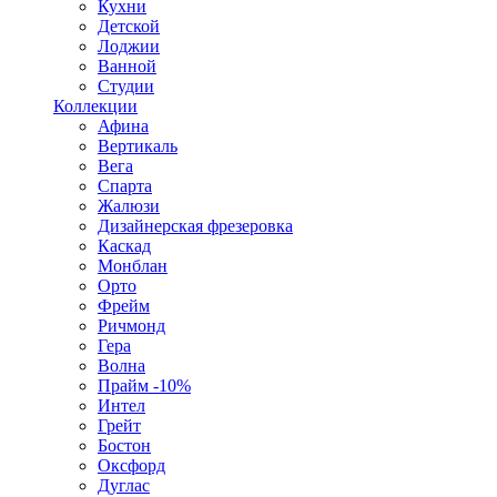
Кухни
Детской
Лоджии
Ванной
Студии
Коллекции
Афина
Вертикаль
Вега
Спарта
Жалюзи
Дизайнерская фрезеровка
Каскад
Монблан
Орто
Фрейм
Ричмонд
Гера
Волна
Прайм -10%
Интел
Грейт
Бостон
Оксфорд
Дуглас