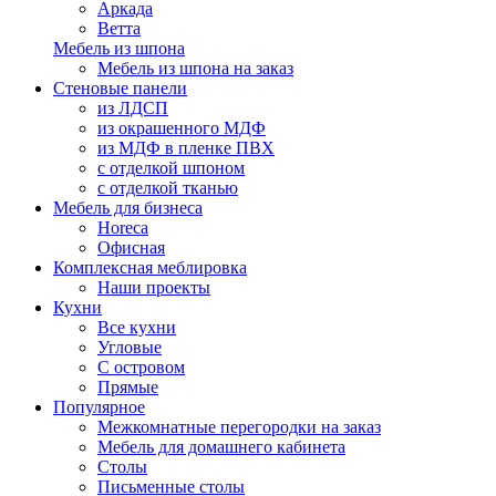
Аркада
Ветта
Мебель из шпона
Мебель из шпона на заказ
Стеновые панели
из ЛДСП
из окрашенного МДФ
из МДФ в пленке ПВХ
с отделкой шпоном
с отделкой тканью
Мебель для бизнеса
Horeca
Офисная
Комплексная меблировка
Наши проекты
Кухни
Все кухни
Угловые
С островом
Прямые
Популярное
Межкомнатные перегородки на заказ
Мебель для домашнего кабинета
Столы
Письменные столы