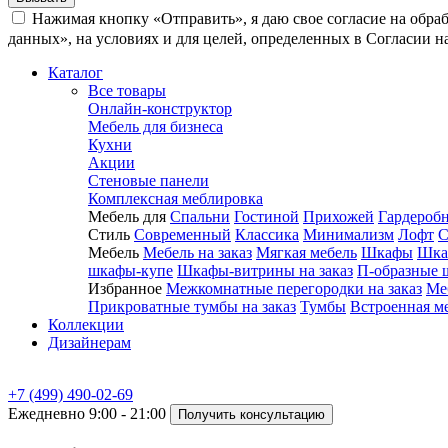
Нажимая кнопку «Отправить», я даю свое согласие на обра
данных», на условиях и для целей, определенных в Согласии 
Каталог
Все товары
Онлайн-конструктор
Мебель для бизнеса
Кухни
Акции
Стеновые панели
Комплексная меблировка
Мебель для
Спальни
Гостиной
Прихожей
Гардероб
Стиль
Современный
Классика
Минимализм
Лофт
С
Мебель
Мебель на заказ
Мягкая мебель
Шкафы
Шка
шкафы-купе
Шкафы-витрины на заказ
П-образные 
Избранное
Межкомнатные перегородки на заказ
Ме
Прикроватные тумбы на заказ
Тумбы
Встроенная м
Коллекции
Дизайнерам
+7 (499) 490-02-69
Ежедневно 9:00 - 21:00
Получить консультацию