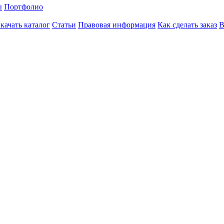
ы
Портфолио
качать каталог
Статьи
Правовая информация
Как сделать заказ
В