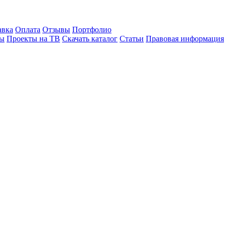
авка
Оплата
Отзывы
Портфолио
лы
Проекты на ТВ
Скачать каталог
Статьи
Правовая информация