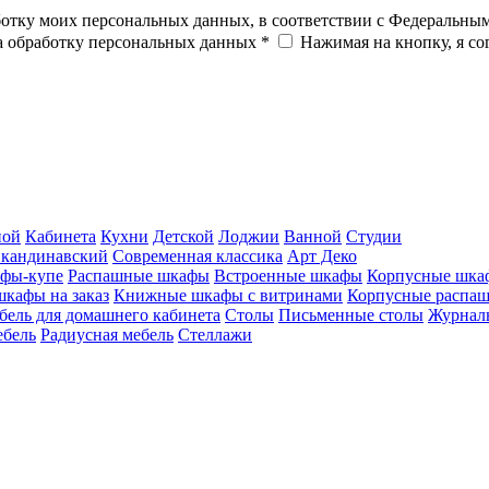
ботку моих персональных данных, в соответствии с Федеральны
на обработку персональных данных *
Нажимая на кнопку, я с
ной
Кабинета
Кухни
Детской
Лоджии
Ванной
Студии
кандинавский
Современная классика
Арт Деко
фы-купе
Распашные шкафы
Встроенные шкафы
Корпусные шка
шкафы на заказ
Книжные шкафы с витринами
Корпусные распа
бель для домашнего кабинета
Столы
Письменные столы
Журналь
ебель
Радиусная мебель
Стеллажи