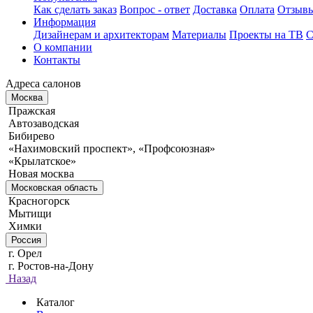
Как сделать заказ
Вопрос - ответ
Доставка
Оплата
Отзыв
Информация
Дизайнерам и архитекторам
Материалы
Проекты на ТВ
С
О компании
Контакты
Адреса салонов
Москва
Пражская
Автозаводская
Бибирево
«Нахимовский проспект», «Профсоюзная»
«Крылатское»
Новая москва
Московская область
Красногорск
Мытищи
Химки
Россия
г. Орел
г. Ростов-на-Дону
Назад
Каталог