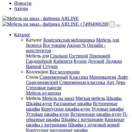
Новости
Акции
+74994900269
Каталог
Каталог
Комплексная меблировка
Мебель для
бизнеса
Все товары
Акции %
Онлайн -
конструктор
Мебель для
Спальни
Гостиной
Прихожей
Гардеробной
Кабинета
Кухни
Детской
Лоджии
Ванной
Студии
Коллекции
Все коллекции
Стиль
Современный
Классика
Минимализм
Лофт
Скандинавский
Современная классика
Арт Деко
Стеновые панели
Мебель из шпона
Мебель
Мебель на заказ
Мягкая мебель
Шкафы
Шкафы-купе
Распашные шкафы
Встроенные
шкафы
Корпусные шкафы-купе
Угловые шкафы
Угловые шкафы-купе
Встроенные шкафы-купе
П-
образные шкафы
Шкафы с витринами
Книжные
шкафы с витринами
Шкафы c отделкой кожей
Корпусные распашные шкафы