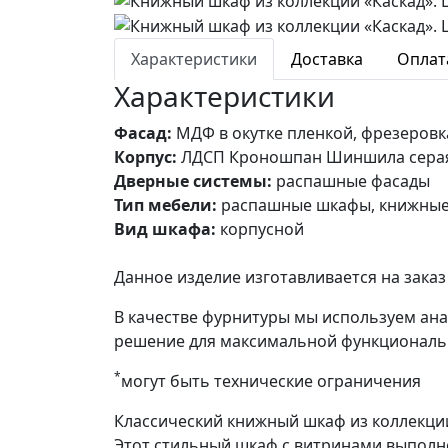
Характеристики
Доставка
Оплат
Характеристики
Фасад:
МДФ в окутке пленкой, фрезеровка
Корпус:
ЛДСП Кроношпан Шиншила серая. 
Дверные системы:
распашные фасады
Тип мебели:
распашные шкафы, книжны
Вид шкафа:
корпусной
Данное изделие изготавливается на зак
В качестве фурнитуры мы используем ан
решение для максимальной функциональ
*
могут быть технические ограничения
Классический книжный шкаф из коллекции
Этот стильный шкаф с витринами выполн