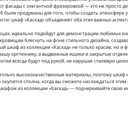
т фасады с элегантной фрезеровкой — это не просто д
иб были продуманы для того, чтобы создать атмосфере 
сти: шкаф «Каскад» объединяет оба этих важных аспект
цах, идеально подойдут для демонстрации любимых кни
окровищам блеснуть на фоне стильного дизайна, создава
й шкаф из коллекции «Каскад» не только красив, но и 
вашу оргтехнику, а выдвижные ящики и закрытые отдел
огии всегда будут под рукой, не нарушая стилевую цело
олько высококачественные материалы, поэтому шкаф не 
о окупится сполна, когда вы сможете наслаждаться этим
кафом из коллекции «Каскад» — подчеркивайте свою ин