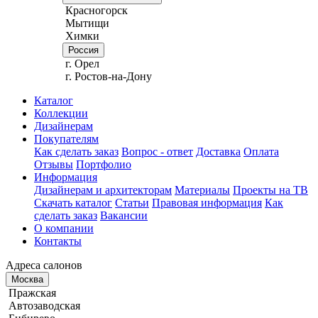
Красногорск
Мытищи
Химки
Россия
г. Орел
г. Ростов-на-Дону
Каталог
Коллекции
Дизайнерам
Покупателям
Как сделать заказ
Вопрос - ответ
Доставка
Оплата
Отзывы
Портфолио
Информация
Дизайнерам и архитекторам
Материалы
Проекты на ТВ
Скачать каталог
Статьи
Правовая информация
Как
сделать заказ
Вакансии
О компании
Контакты
Адреса салонов
Москва
Пражская
Автозаводская