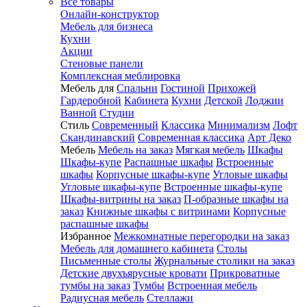
Все товары
Онлайн-конструктор
Мебель для бизнеса
Кухни
Акции
Стеновые панели
Комплексная меблировка
Мебель для
Спальни
Гостиной
Прихожей
Гардеробной
Кабинета
Кухни
Детской
Лоджии
Ванной
Студии
Стиль
Современный
Классика
Минимализм
Лофт
Скандинавский
Современная классика
Арт Деко
Мебель
Мебель на заказ
Мягкая мебель
Шкафы
Шкафы-купе
Распашные шкафы
Встроенные
шкафы
Корпусные шкафы-купе
Угловые шкафы
Угловые шкафы-купе
Встроенные шкафы-купе
Шкафы-витрины на заказ
П-образные шкафы на
заказ
Книжные шкафы с витринами
Корпусные
распашные шкафы
Избранное
Межкомнатные перегородки на заказ
Мебель для домашнего кабинета
Столы
Письменные столы
Журнальные столики на заказ
Детские двухъярусные кровати
Прикроватные
тумбы на заказ
Тумбы
Встроенная мебель
Радиусная мебель
Стеллажи