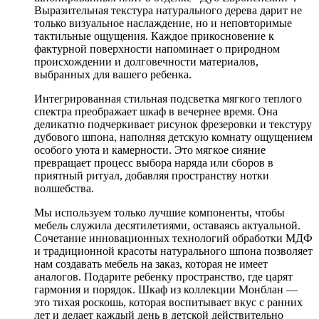
Выразительная текстура натурального дерева дарит не
только визуальное наслаждение, но и неповторимые
тактильные ощущения. Каждое прикосновение к
фактурной поверхности напоминает о природном
происхождении и долговечности материалов,
выбранных для вашего ребенка.
Интегрированная стильная подсветка мягкого теплого
спектра преображает шкаф в вечернее время. Она
деликатно подчеркивает рисунок фрезеровки и текстуру
дубового шпона, наполняя детскую комнату ощущением
особого уюта и камерности. Это мягкое сияние
превращает процесс выбора наряда или сборов в
приятный ритуал, добавляя пространству нотки
волшебства.
Мы используем только лучшие компоненты, чтобы
мебель служила десятилетиями, оставаясь актуальной.
Сочетание инновационных технологий обработки МДФ
и традиционной красоты натурального шпона позволяет
нам создавать мебель на заказ, которая не имеет
аналогов. Подарите ребенку пространство, где царят
гармония и порядок. Шкаф из коллекции Монблан —
это тихая роскошь, которая воспитывает вкус с ранних
лет и делает каждый день в детской действительно