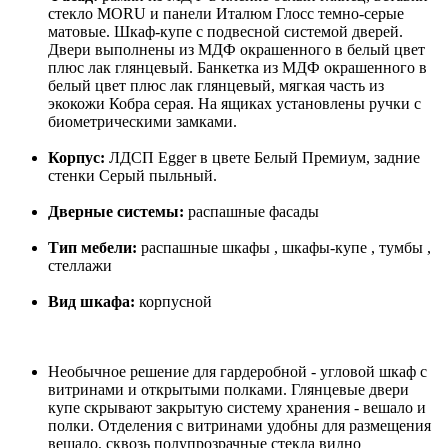
стекло MORU и панели Италюм Глосс темно-серые
матовые. Шкаф-купе с подвесной системой дверей.
Двери выполнены из МДФ окрашенного в белый цвет
плюс лак глянцевый. Банкетка из МДФ окрашенного в
белый цвет плюс лак глянцевый, мягкая часть из
экокожи Кобра серая. На ящиках установлены ручки с
биометрическими замками.
Корпус:
ЛДСП Egger в цвете Белый Премиум, задние
стенки Серый пыльный.
Дверные системы:
распашные фасады
Тип мебели:
распашные шкафы , шкафы-купе , тумбы ,
стеллажи
Вид шкафа:
корпусной
Необычное решение для гардеробной - угловой шкаф с
витринами и открытыми полками. Глянцевые двери
купе скрывают закрытую систему хранения - вешало и
полки. Отделения с витринами удобны для размещения
вешало, сквозь полупрозрачные стекла видно