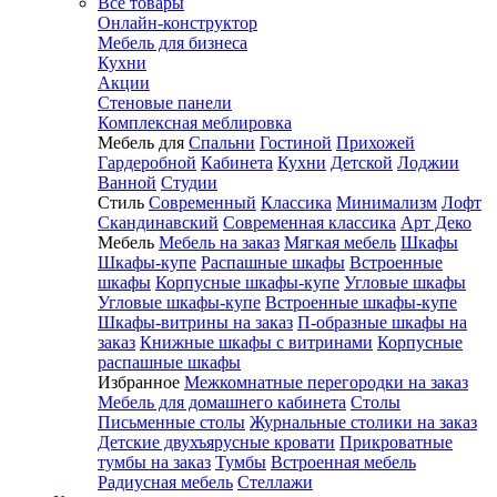
Все товары
Онлайн-конструктор
Мебель для бизнеса
Кухни
Акции
Стеновые панели
Комплексная меблировка
Мебель для
Спальни
Гостиной
Прихожей
Гардеробной
Кабинета
Кухни
Детской
Лоджии
Ванной
Студии
Стиль
Современный
Классика
Минимализм
Лофт
Скандинавский
Современная классика
Арт Деко
Мебель
Мебель на заказ
Мягкая мебель
Шкафы
Шкафы-купе
Распашные шкафы
Встроенные
шкафы
Корпусные шкафы-купе
Угловые шкафы
Угловые шкафы-купе
Встроенные шкафы-купе
Шкафы-витрины на заказ
П-образные шкафы на
заказ
Книжные шкафы с витринами
Корпусные
распашные шкафы
Избранное
Межкомнатные перегородки на заказ
Мебель для домашнего кабинета
Столы
Письменные столы
Журнальные столики на заказ
Детские двухъярусные кровати
Прикроватные
тумбы на заказ
Тумбы
Встроенная мебель
Радиусная мебель
Стеллажи