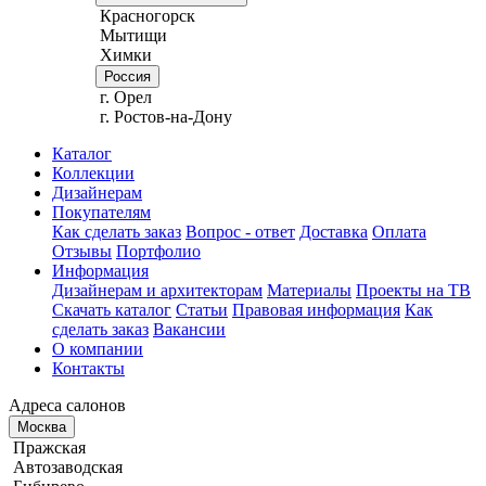
Красногорск
Мытищи
Химки
Россия
г. Орел
г. Ростов-на-Дону
Каталог
Коллекции
Дизайнерам
Покупателям
Как сделать заказ
Вопрос - ответ
Доставка
Оплата
Отзывы
Портфолио
Информация
Дизайнерам и архитекторам
Материалы
Проекты на ТВ
Скачать каталог
Статьи
Правовая информация
Как
сделать заказ
Вакансии
О компании
Контакты
Адреса салонов
Москва
Пражская
Автозаводская