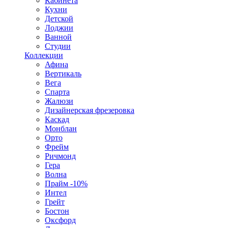
Кабинета
Кухни
Детской
Лоджии
Ванной
Студии
Коллекции
Афина
Вертикаль
Вега
Спарта
Жалюзи
Дизайнерская фрезеровка
Каскад
Монблан
Орто
Фрейм
Ричмонд
Гера
Волна
Прайм -10%
Интел
Грейт
Бостон
Оксфорд