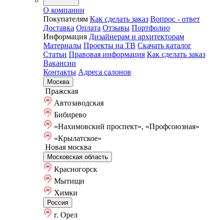
О компании
Покупателям
Как сделать заказ
Вопрос - ответ
Доставка
Оплата
Отзывы
Портфолио
Информация
Дизайнерам и архитекторам
Материалы
Проекты на ТВ
Скачать каталог
Статьи
Правовая информация
Как сделать заказ
Вакансии
Контакты
Адреса салонов
Москва
Пражская
Автозаводская
Бибирево
«Нахимовский проспект», «Профсоюзная»
«Крылатское»
Новая москва
Московская область
Красногорск
Мытищи
Химки
Россия
г. Орел