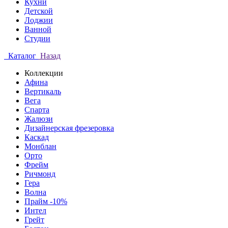
Кухни
Детской
Лоджии
Ванной
Студии
Каталог
Назад
Коллекции
Афина
Вертикаль
Вега
Спарта
Жалюзи
Дизайнерская фрезеровка
Каскад
Монблан
Орто
Фрейм
Ричмонд
Гера
Волна
Прайм -10%
Интел
Грейт