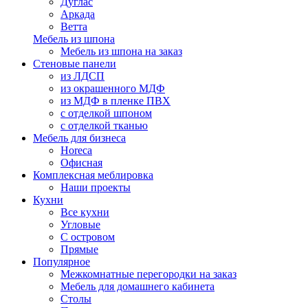
Дуглас
Аркада
Ветта
Мебель из шпона
Мебель из шпона на заказ
Стеновые панели
из ЛДСП
из окрашенного МДФ
из МДФ в пленке ПВХ
с отделкой шпоном
с отделкой тканью
Мебель для бизнеса
Horeca
Офисная
Комплексная меблировка
Наши проекты
Кухни
Все кухни
Угловые
С островом
Прямые
Популярное
Межкомнатные перегородки на заказ
Мебель для домашнего кабинета
Столы