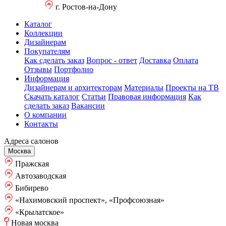
г. Ростов-на-Дону
Каталог
Коллекции
Дизайнерам
Покупателям
Как сделать заказ
Вопрос - ответ
Доставка
Оплата
Отзывы
Портфолио
Информация
Дизайнерам и архитекторам
Материалы
Проекты на ТВ
Скачать каталог
Статьи
Правовая информация
Как
сделать заказ
Вакансии
О компании
Контакты
Адреса салонов
Москва
Пражская
Автозаводская
Бибирево
«Нахимовский проспект», «Профсоюзная»
«Крылатское»
Новая москва