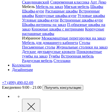
Скандинавский
Современная классика
Арт Деко
Мебель
Мебель на заказ
Мягкая мебель
Шкафы
Шкафы-купе
Распашные шкафы
Встроенные
шкафы
Корпусные шкафы-купе
Угловые шкафы
Угловые шкафы-купе
Встроенные шкафы-купе
Шкафы-витрины на заказ
П-образные шкафы на
заказ
Книжные шкафы с витринами
Корпусные
распашные шкафы
Избранное
Межкомнатные перегородки на заказ
Мебель для домашнего кабинета
Столы
Письменные столы
Журнальные столики на заказ
Детские двухъярусные кровати
Прикроватные
тумбы на заказ
Тумбы
Встроенная мебель
Радиусная мебель
Стеллажи
Коллекции
Дизайнерам
+7 (499) 490-02-69
Ежедневно 9:00 - 21:00
Получить консультацию