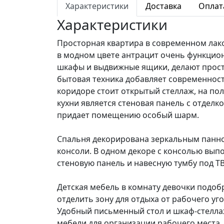
Характеристики
Доставка
Оплат
Характеристики
Просторная квартира в современном лако
в модном цвете антрацит очень функцио
шкафы и выдвижные ящики, делают прост
бытовая техника добавляет современност
коридоре стоит открытый стеллаж, на по
кухни является стеновая панель с отдел
придает помещению особый шарм.
Спальня декорирована зеркальным панно 
консоли. В одном декоре с консолью вып
стеновую панель и навесную тумбу под Т
Детская мебель в комнату девочки подо
отделить зону для отдыха от рабочего у
Удобный письменный стол и шкаф-стеллаж
мебели для организации рабочего места,