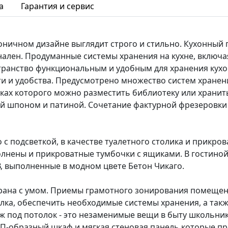
а
Гарантия и сервис
ничном дизайне выглядит строго и стильно. Кухонный 
нален. Продуманные системы хранения на кухне, включ
ранство функциональным и удобным для хранения кухо
и и удобства. Предусмотрено множество систем хранени
лках которого можно разместить библиотеку или храни
кой шпоном и патиной. Сочетание фактурной фрезеровки
с подсветкой, в качестве туалетного столика и прикр
олнены и прикроватные тумбочки с ящиками. В гостино
В, выполненные в модном цвете Бетон Чикаго.
брана с умом. Приемы грамотного зонирования помещен
голка, обеспечить необходимые системы хранения, а так
 под потолок - это незаменимые вещи в быту школьник
 П-образный шкаф и мягкая стеновая панель которые пр