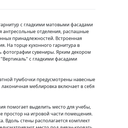
гарнитур с гладкими матовыми фасадами
ая антресольные отделения, распашные
нных принадлежностей. Встроенная
я. На торце кухонного гарнитура в
ть фотографии сувениры. Ярким декором
 "Вертикаль" с гладкими фасадами
оватной тумбочки предусмотрены навесные
й лаконичная меблировка включает в себя
ия помогает выделить место для учебы,
же простор на игровой части помещения.
а. Вдоль стены располагается комплект
едусматривают место под диван-кровать,