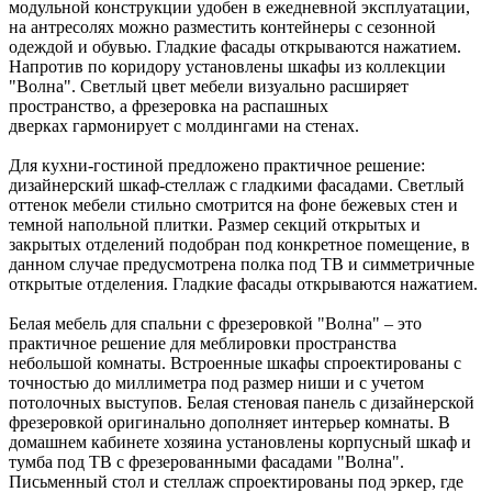
модульной конструкции удобен в ежедневной эксплуатации,
на антресолях можно разместить контейнеры с сезонной
одеждой и обувью. Гладкие фасады открываются нажатием.
Напротив по коридору установлены шкафы из коллекции
"Волна". Светлый цвет мебели визуально расширяет
пространство, а фрезеровка на распашных
дверках гармонирует с молдингами на стенах.
Для кухни-гостиной предложено практичное решение:
дизайнерский шкаф-стеллаж с гладкими фасадами. Светлый
оттенок мебели стильно смотрится на фоне бежевых стен и
темной напольной плитки. Размер секций открытых и
закрытых отделений подобран под конкретное помещение, в
данном случае предусмотрена полка под ТВ и симметричные
открытые отделения. Гладкие фасады открываются нажатием.
Белая мебель для спальни с фрезеровкой "Волна" – это
практичное решение для меблировки пространства
небольшой комнаты. Встроенные шкафы спроектированы с
точностью до миллиметра под размер ниши и с учетом
потолочных выступов. Белая стеновая панель с дизайнерской
фрезеровкой оригинально дополняет интерьер комнаты. В
домашнем кабинете хозяина установлены корпусный шкаф и
тумба под ТВ с фрезерованными фасадами "Волна".
Письменный стол и стеллаж спроектированы под эркер, где