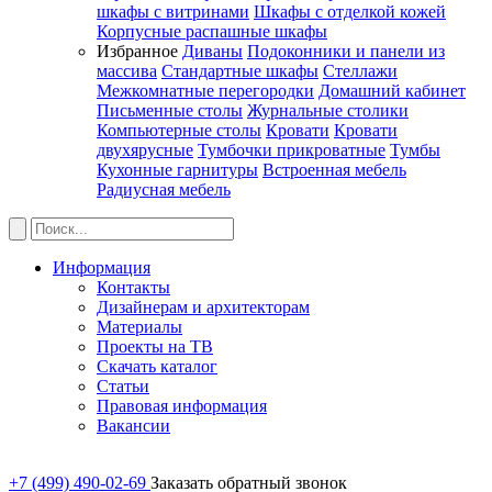
шкафы с витринами
Шкафы c отделкой кожей
Корпусные распашные шкафы
Избранное
Диваны
Подоконники и панели из
массива
Стандартные шкафы
Стеллажи
Межкомнатные перегородки
Домашний кабинет
Письменные столы
Журнальные столики
Компьютерные столы
Кровати
Кровати
двухярусные
Тумбочки прикроватные
Тумбы
Кухонные гарнитуры
Встроенная мебель
Радиусная мебель
Информация
Контакты
Дизайнерам и архитекторам
Материалы
Проекты на ТВ
Скачать каталог
Статьи
Правовая информация
Вакансии
+7 (499) 490-02-69
Заказать обратный звонок