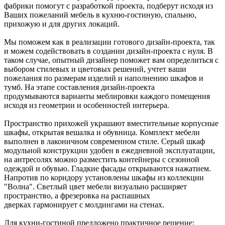
фабрики помогут с разработкой проекта, подберут исходя из
Ваших пожеланий мебель в кухню-гостиную, спальню,
прихожую и для других локаций.
Мы поможем как в реализации готового дизайн-проекта, так
и можем содействовать в создании дизайн-проекта с нуля. В
таком случае, опытный дизайнер поможет вам определиться с
выбором стилевых и цветовых решений, учтет ваши
пожелания по размерам изделий и наполнению шкафов и
тумб. На этапе составления дизайн-проекта
продумываются варианты меблировки каждого помещения
исходя из геометрии и особенностей интерьера.
Пространство прихожей украшают вместительные корпусные
шкафы, открытая вешалка и обувница. Комплект мебели
выполнен в лаконичном современном стиле. Серый шкаф
модульной конструкции удобен в ежедневной эксплуатации,
на антресолях можно разместить контейнеры с сезонной
одеждой и обувью. Гладкие фасады открываются нажатием.
Напротив по коридору установлены шкафы из коллекции
"Волна". Светлый цвет мебели визуально расширяет
пространство, а фрезеровка на распашных
дверках гармонирует с молдингами на стенах.
Для кухни-гостиной предложено практичное решение: