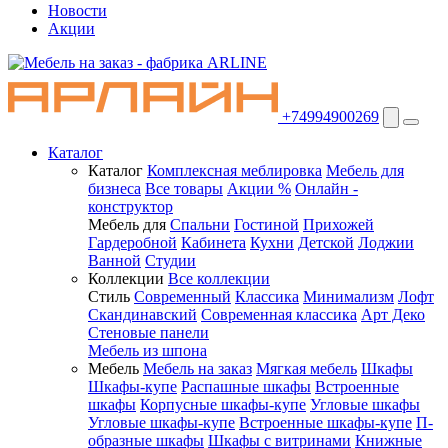
Новости
Акции
+74994900269
Каталог
Каталог
Комплексная меблировка
Мебель для
бизнеса
Все товары
Акции %
Онлайн -
конструктор
Мебель для
Спальни
Гостиной
Прихожей
Гардеробной
Кабинета
Кухни
Детской
Лоджии
Ванной
Студии
Коллекции
Все коллекции
Стиль
Современный
Классика
Минимализм
Лофт
Скандинавский
Современная классика
Арт Деко
Стеновые панели
Мебель из шпона
Мебель
Мебель на заказ
Мягкая мебель
Шкафы
Шкафы-купе
Распашные шкафы
Встроенные
шкафы
Корпусные шкафы-купе
Угловые шкафы
Угловые шкафы-купе
Встроенные шкафы-купе
П-
образные шкафы
Шкафы с витринами
Книжные