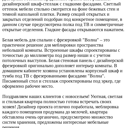
дизайнерский шкаф-стеллаж с гладкими фасадами. Светлый
оттенок мебели стильно смотрится на фоне бежевых стен и
темной напольной плитки. Размер секций открытых и
закрытых отделений подобран под конкретное помещение, в
данном случае предусмотрена полка под ТВ и симметричные
открытые отделения. Гладкие фасады открываются нажатием.
Белая мебель для спальни с фрезеровкой "Волна" – это
практичное решение для меблировки пространства
небольшой комнаты. Встроенные шкафы спроектированы с
точностью до миллиметра под размер ниши и с учетом
потолочных выступов. Белая стеновая панель с дизайнерской
фрезеровкой оригинально дополняет интерьер комнаты. В
домашнем кабинете хозяина установлены корпусный шкаф и
тумба под ТВ с фрезерованными фасадами "Волна".
Письменный стол и стеллаж спроектированы под эркер, где
оформлено рабочее место.
Поздравляем наших клиентов с новосельем! Уютная, светлая
и стильная квартира полностью готова встречать своих
хозяев! Дизайнер проекта отлично поработала, меблировка
каждого помещения продумана до мелочей, квартира
обставлена очень органично, предусмотрено множество
систем хранения, предложены интересные мебельные
решения.