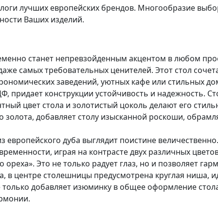
алоги лучших европейских брендов. Многообразие выбо
ности Ваших изделий.
менно станет непревзойденным акцентом в любом прост
аже самых требовательных ценителей. Этот стол сочета
рономических заведений, уютных кафе или стильных дом
Ф, придает конструкции устойчивость и надежность. С
нтный цвет стола и золотистый цоколь делают его стил
золота, добавляет столу изысканной роскоши, обрамляя
з европейского дуба выглядит поистине величественно
временности, играя на контрасте двух различных цвето
ореха». Это не только радует глаз, но и позволяет гар
а, в центре столешницы предусмотрена круглая ниша, 
е только добавляет изюминку в общее оформление стола,
армонии.