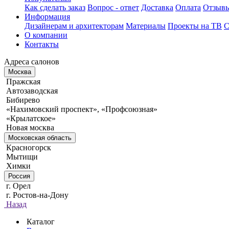
Как сделать заказ
Вопрос - ответ
Доставка
Оплата
Отзыв
Информация
Дизайнерам и архитекторам
Материалы
Проекты на ТВ
С
О компании
Контакты
Адреса салонов
Москва
Пражская
Автозаводская
Бибирево
«Нахимовский проспект», «Профсоюзная»
«Крылатское»
Новая москва
Московская область
Красногорск
Мытищи
Химки
Россия
г. Орел
г. Ростов-на-Дону
Назад
Каталог