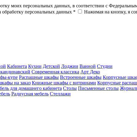
ботку моих персональных данных, в соответствии с Федеральны
на обработку персональных данных *
Нажимая на кнопку, я с
ной
Кабинета
Кухни
Детской
Лоджии
Ванной
Студии
кандинавский
Современная классика
Арт Деко
фы-купе
Распашные шкафы
Встроенные шкафы
Корпусные шка
шкафы на заказ
Книжные шкафы с витринами
Корпусные распа
бель для домашнего кабинета
Столы
Письменные столы
Журналь
ебель
Радиусная мебель
Стеллажи