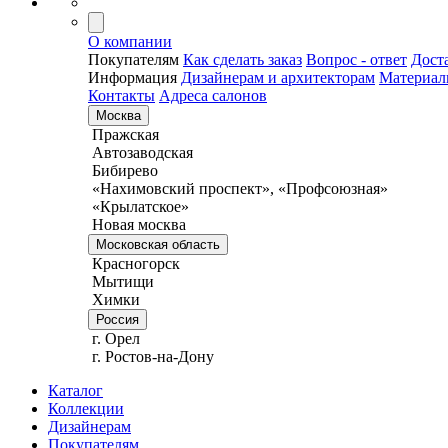
О компании
Покупателям
Как сделать заказ
Вопрос - ответ
Дост
Информация
Дизайнерам и архитекторам
Материа
Контакты
Адреса салонов
Москва
Пражская
Автозаводская
Бибирево
«Нахимовский проспект», «Профсоюзная»
«Крылатское»
Новая москва
Московская область
Красногорск
Мытищи
Химки
Россия
г. Орел
г. Ростов-на-Дону
Каталог
Коллекции
Дизайнерам
Покупателям