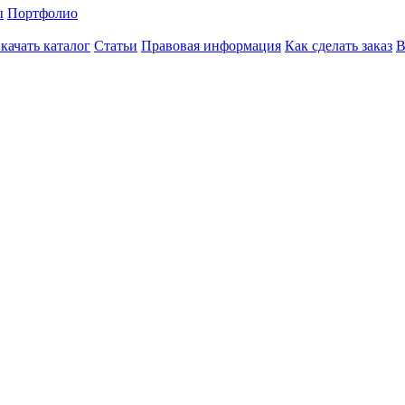
ы
Портфолио
качать каталог
Статьи
Правовая информация
Как сделать заказ
В