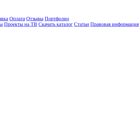
авка
Оплата
Отзывы
Портфолио
лы
Проекты на ТВ
Скачать каталог
Статьи
Правовая информация