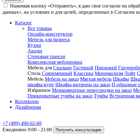
Нажимая кнопку «Отправить», я даю свое согласие на обра
данных», на условиях и для целей, определенных в Согласии 
Каталог
Все товары
Онлайн-конструктор
Мебель для бизнеса
Кухни
Акции
Стеновые панели
Комплексная меблировка
Мебель для
Спальни
Гостиной
Прихожей
Гардероб
Стиль
Современный
Классика
Минимализм
Лофт
С
Мебель
Мебель на заказ
Мягкая мебель
Шкафы
Шка
шкафы-купе
Шкафы-витрины на заказ
П-образные 
Избранное
Межкомнатные перегородки на заказ
Ме
Прикроватные тумбы на заказ
Тумбы
Встроенная м
Коллекции
Дизайнерам
+7 (499) 490-02-69
Ежедневно 9:00 - 21:00
Получить консультацию