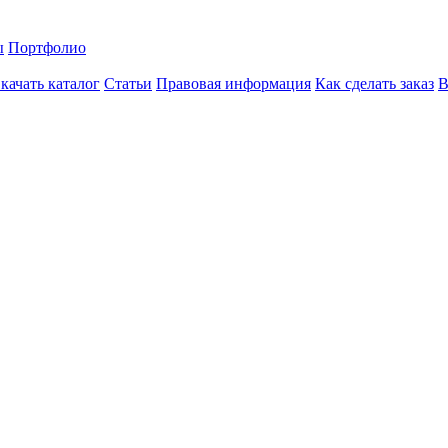
ы
Портфолио
качать каталог
Статьи
Правовая информация
Как сделать заказ
В