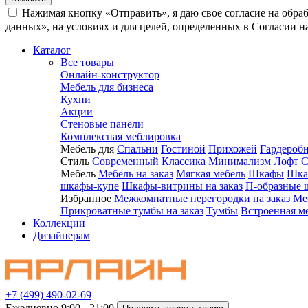
Нажимая кнопку «Отправить», я даю свое согласие на обра
данных», на условиях и для целей, определенных в Согласии 
Каталог
Все товары
Онлайн-конструктор
Мебель для бизнеса
Кухни
Акции
Стеновые панели
Комплексная меблировка
Мебель для
Спальни
Гостиной
Прихожей
Гардероб
Стиль
Современный
Классика
Минимализм
Лофт
С
Мебель
Мебель на заказ
Мягкая мебель
Шкафы
Шка
шкафы-купе
Шкафы-витрины на заказ
П-образные 
Избранное
Межкомнатные перегородки на заказ
Ме
Прикроватные тумбы на заказ
Тумбы
Встроенная м
Коллекции
Дизайнерам
+7 (499) 490-02-69
Ежедневно 9:00 - 21:00