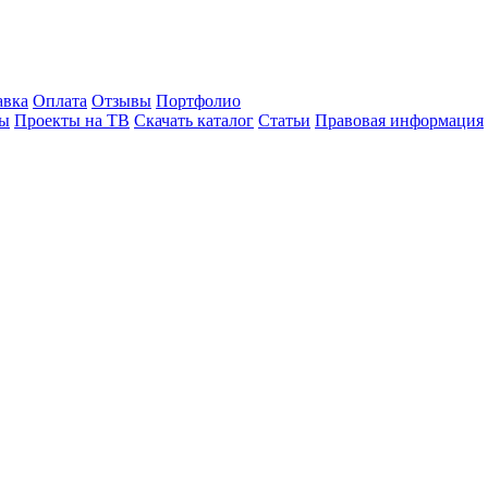
авка
Оплата
Отзывы
Портфолио
лы
Проекты на ТВ
Скачать каталог
Статьи
Правовая информация