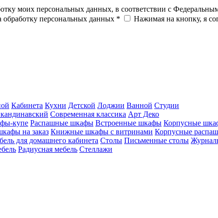
ботку моих персональных данных, в соответствии с Федеральны
на обработку персональных данных *
Нажимая на кнопку, я с
ной
Кабинета
Кухни
Детской
Лоджии
Ванной
Студии
кандинавский
Современная классика
Арт Деко
фы-купе
Распашные шкафы
Встроенные шкафы
Корпусные шка
шкафы на заказ
Книжные шкафы с витринами
Корпусные распа
бель для домашнего кабинета
Столы
Письменные столы
Журналь
ебель
Радиусная мебель
Стеллажи