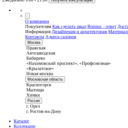
Получить консультацию
О компании
Покупателям
Как сделать заказ
Вопрос - ответ
Дост
Информация
Дизайнерам и архитекторам
Материа
Контакты
Адреса салонов
Москва
Пражская
Автозаводская
Бибирево
«Нахимовский проспект», «Профсоюзная»
«Крылатское»
Новая москва
Московская область
Красногорск
Мытищи
Химки
Россия
г. Орел
г. Ростов-на-Дону
Каталог
Коллекции