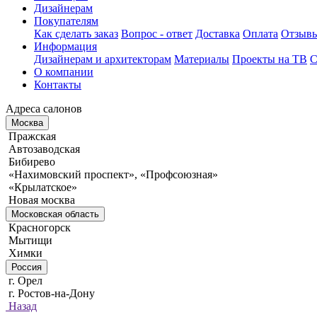
Дизайнерам
Покупателям
Как сделать заказ
Вопрос - ответ
Доставка
Оплата
Отзыв
Информация
Дизайнерам и архитекторам
Материалы
Проекты на ТВ
С
О компании
Контакты
Адреса салонов
Москва
Пражская
Автозаводская
Бибирево
«Нахимовский проспект», «Профсоюзная»
«Крылатское»
Новая москва
Московская область
Красногорск
Мытищи
Химки
Россия
г. Орел
г. Ростов-на-Дону
Назад