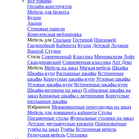
Все товары
Онлайн-конструктор
Мебель для бизнеса
Кухни
Акции
Стеновые панели
Комплексная меблировка
Мебель для
Спальни
Гостиной
Прихожей
Гардеробной
Кабинета
Кухни
Детской
Лоджии
Ванной
Студии
Стиль
Современный
Классика
Минимализм
Лофт
Скандинавский
Современная классика
Арт Деко
Мебель
Мебель на заказ
Мягкая мебель
Шкафы
Шкафы-купе
Распашные шкафы
Встроенные
шкафы
Корпусные шкафы-купе
Угловые шкафы
Угловые шкафы-купе
Встроенные шкафы-купе
Шкафы-витрины на заказ
П-образные шкафы на
заказ
Книжные шкафы с витринами
Корпусные
распашные шкафы
Избранное
Межкомнатные перегородки на заказ
Мебель для домашнего кабинета
Столы
Письменные столы
Журнальные столики на заказ
Детские двухъярусные кровати
Прикроватные
тумбы на заказ
Тумбы
Встроенная мебель
Радиусная мебель
Стеллажи