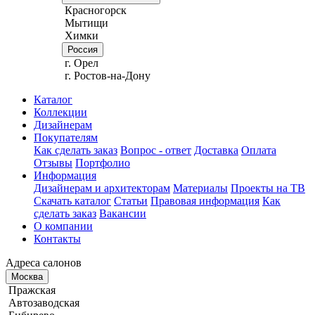
Красногорск
Мытищи
Химки
Россия
г. Орел
г. Ростов-на-Дону
Каталог
Коллекции
Дизайнерам
Покупателям
Как сделать заказ
Вопрос - ответ
Доставка
Оплата
Отзывы
Портфолио
Информация
Дизайнерам и архитекторам
Материалы
Проекты на ТВ
Скачать каталог
Статьи
Правовая информация
Как
сделать заказ
Вакансии
О компании
Контакты
Адреса салонов
Москва
Пражская
Автозаводская