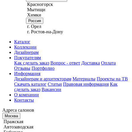
Красногорск
Мытищи
Химки
Россия
г. Орел
г. Ростов-на-Дону
Каталог
Коллекции
Дизайнерам
Покупателям
Как сделать заказ
Вопрос - ответ
Доставка
Оплата
Отзывы
Портфолио
Информация
Дизайнерам и архитекторам
Материалы
Проекты на ТВ
Скачать каталог
Статьи
Правовая информация
Как
сделать заказ
Вакансии
О компании
Контакты
Адреса салонов
Москва
Пражская
Автозаводская