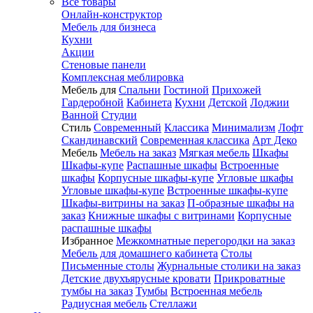
Все товары
Онлайн-конструктор
Мебель для бизнеса
Кухни
Акции
Стеновые панели
Комплексная меблировка
Мебель для
Спальни
Гостиной
Прихожей
Гардеробной
Кабинета
Кухни
Детской
Лоджии
Ванной
Студии
Стиль
Современный
Классика
Минимализм
Лофт
Скандинавский
Современная классика
Арт Деко
Мебель
Мебель на заказ
Мягкая мебель
Шкафы
Шкафы-купе
Распашные шкафы
Встроенные
шкафы
Корпусные шкафы-купе
Угловые шкафы
Угловые шкафы-купе
Встроенные шкафы-купе
Шкафы-витрины на заказ
П-образные шкафы на
заказ
Книжные шкафы с витринами
Корпусные
распашные шкафы
Избранное
Межкомнатные перегородки на заказ
Мебель для домашнего кабинета
Столы
Письменные столы
Журнальные столики на заказ
Детские двухъярусные кровати
Прикроватные
тумбы на заказ
Тумбы
Встроенная мебель
Радиусная мебель
Стеллажи