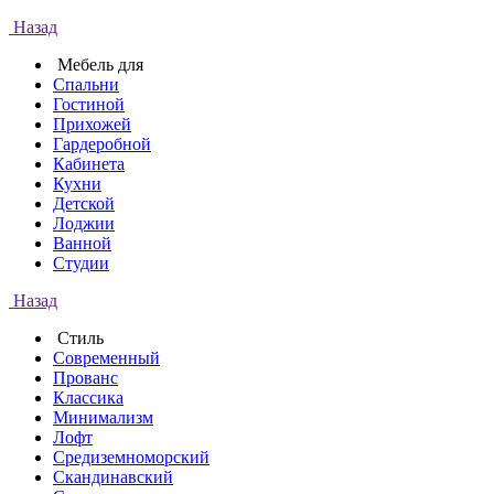
Назад
Мебель для
Спальни
Гостиной
Прихожей
Гардеробной
Кабинета
Кухни
Детской
Лоджии
Ванной
Студии
Назад
Стиль
Современный
Прованс
Классика
Минимализм
Лофт
Средиземноморский
Скандинавский