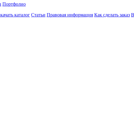
ы
Портфолио
качать каталог
Статьи
Правовая информация
Как сделать заказ
В