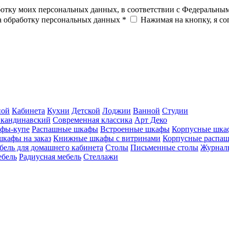
ботку моих персональных данных, в соответствии с Федеральны
на обработку персональных данных *
Нажимая на кнопку, я с
ной
Кабинета
Кухни
Детской
Лоджии
Ванной
Студии
кандинавский
Современная классика
Арт Деко
фы-купе
Распашные шкафы
Встроенные шкафы
Корпусные шка
шкафы на заказ
Книжные шкафы с витринами
Корпусные распа
бель для домашнего кабинета
Столы
Письменные столы
Журналь
ебель
Радиусная мебель
Стеллажи