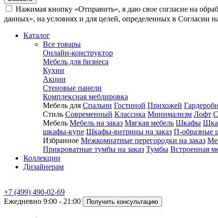
Нажимая кнопку «Отправить», я даю свое согласие на обра
данных», на условиях и для целей, определенных в Согласии 
Каталог
Все товары
Онлайн-конструктор
Мебель для бизнеса
Кухни
Акции
Стеновые панели
Комплексная меблировка
Мебель для
Спальни
Гостиной
Прихожей
Гардероб
Стиль
Современный
Классика
Минимализм
Лофт
С
Мебель
Мебель на заказ
Мягкая мебель
Шкафы
Шка
шкафы-купе
Шкафы-витрины на заказ
П-образные 
Избранное
Межкомнатные перегородки на заказ
Ме
Прикроватные тумбы на заказ
Тумбы
Встроенная м
Коллекции
Дизайнерам
+7 (499) 490-02-69
Ежедневно 9:00 - 21:00
Получить консультацию