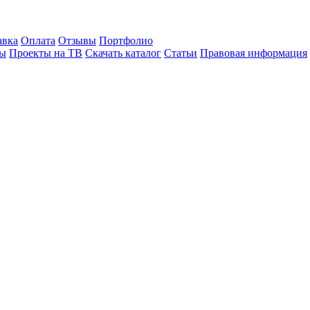
авка
Оплата
Отзывы
Портфолио
лы
Проекты на ТВ
Скачать каталог
Статьи
Правовая информация