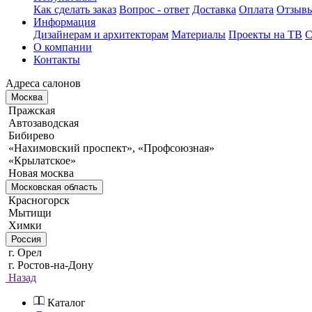
Как сделать заказ
Вопрос - ответ
Доставка
Оплата
Отзыв
Информация
Дизайнерам и архитекторам
Материалы
Проекты на ТВ
С
О компании
Контакты
Адреса салонов
Москва
Пражская
Автозаводская
Бибирево
«Нахимовский проспект», «Профсоюзная»
«Крылатское»
Новая москва
Московская область
Красногорск
Мытищи
Химки
Россия
г. Орел
г. Ростов-на-Дону
Назад
Каталог