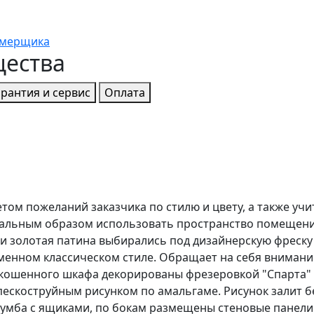
амерщика
щества
арантия и сервис
Оплата
етом пожеланий заказчика по стилю и цвету, а также уч
альным образом использовать пространство помещения
 и золотая патина выбирались под дизайнерскую фреску
менном классическом стиле. Обращает на себя внимание
кошенного шкафа декорированы фрезеровкой "Спарта" 
ескоструйным рисунком по амальгаме. Рисунок залит б
умба с ящиками, по бокам размещены стеновые панели.