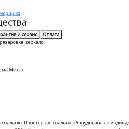
амерщика
щества
арантия и сервис
Оплата
езеровка, зеркало
ема Меззо
 спальню. Просторная спальня оборудована по индивид