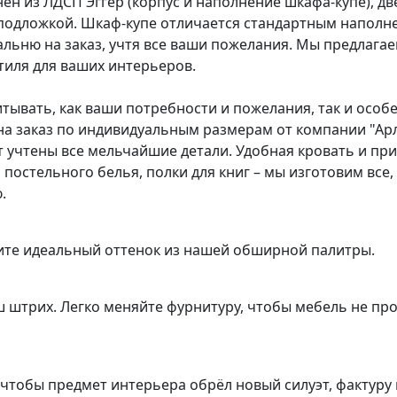
ен из ЛДСП Эггер (корпус и наполнение шкафа-купе), д
подложкой. Шкаф-купе отличается стандартным наполн
льню на заказ, учтя все ваши пожелания. Мы предлага
иля для ваших интерьеров.
тывать, как ваши потребности и пожелания, так и особ
 на заказ по индивидуальным размерам от компании "Ар
т учтены все мельчайшие детали. Удобная кровать и пр
 постельного белья, полки для книг – мы изготовим вс
.
ите идеальный оттенок из нашей обширной палитры.
ш штрих. Легко меняйте фурнитуру, чтобы мебель не пр
чтобы предмет интерьера обрёл новый силуэт, фактуру 