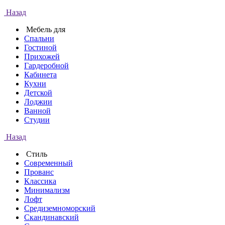
Назад
Мебель для
Спальни
Гостиной
Прихожей
Гардеробной
Кабинета
Кухни
Детской
Лоджии
Ванной
Студии
Назад
Стиль
Современный
Прованс
Классика
Минимализм
Лофт
Средиземноморский
Скандинавский