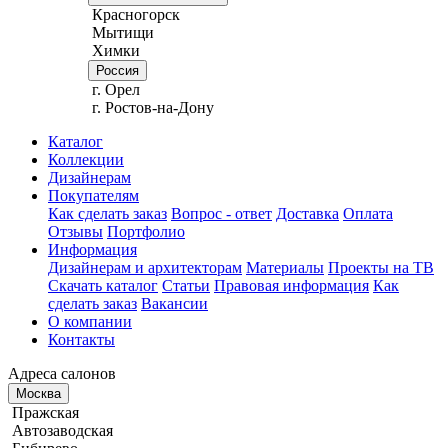
Красногорск
Мытищи
Химки
Россия
г. Орел
г. Ростов-на-Дону
Каталог
Коллекции
Дизайнерам
Покупателям
Как сделать заказ
Вопрос - ответ
Доставка
Оплата
Отзывы
Портфолио
Информация
Дизайнерам и архитекторам
Материалы
Проекты на ТВ
Скачать каталог
Статьи
Правовая информация
Как
сделать заказ
Вакансии
О компании
Контакты
Адреса салонов
Москва
Пражская
Автозаводская