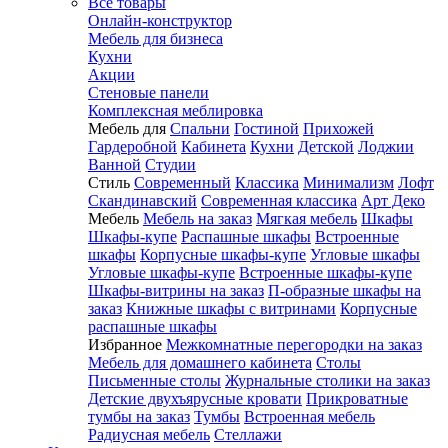
Все товары
Онлайн-конструктор
Мебель для бизнеса
Кухни
Акции
Стеновые панели
Комплексная меблировка
Мебель для
Спальни
Гостиной
Прихожей
Гардеробной
Кабинета
Кухни
Детской
Лоджии
Ванной
Студии
Стиль
Современный
Классика
Минимализм
Лофт
Скандинавский
Современная классика
Арт Деко
Мебель
Мебель на заказ
Мягкая мебель
Шкафы
Шкафы-купе
Распашные шкафы
Встроенные
шкафы
Корпусные шкафы-купе
Угловые шкафы
Угловые шкафы-купе
Встроенные шкафы-купе
Шкафы-витрины на заказ
П-образные шкафы на
заказ
Книжные шкафы с витринами
Корпусные
распашные шкафы
Избранное
Межкомнатные перегородки на заказ
Мебель для домашнего кабинета
Столы
Письменные столы
Журнальные столики на заказ
Детские двухъярусные кровати
Прикроватные
тумбы на заказ
Тумбы
Встроенная мебель
Радиусная мебель
Стеллажи