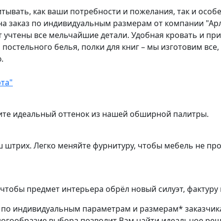
тывать, как ваши потребности и пожелания, так и особ
 на заказ по индивидуальным размерам от компании "Ар
т учтены все мельчайшие детали. Удобная кровать и пр
 постельного белья, полки для книг – мы изготовим вс
.
та"
ите идеальный оттенок из нашей обширной палитры.
ш штрих. Легко меняйте фурнитуру, чтобы мебель не пр
чтобы предмет интерьера обрёл новый силуэт, фактуру 
з по индивидуальным параметрам и размерам* заказчик
ногообразие выбора позволит Вам найти идеальное ре