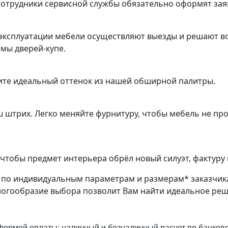
трудники сервисной службы обязательно оформят заяв
эксплуатации мебели осуществляют выезды и решают во
емы дверей-купе.
ите идеальный оттенок из нашей обширной палитры.
ш штрих. Легко меняйте фурнитуру, чтобы мебель не пр
чтобы предмет интерьера обрёл новый силуэт, фактуру 
з по индивидуальным параметрам и размерам* заказчик
ногообразие выбора позволит Вам найти идеальное ре
ормой оплаты: наличный и безналичный расчет по банковск