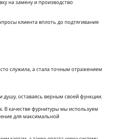
ку на замену и производство
просы клиента вплоть до подтягивания
осто служила, а стала точным отражением
и душу, оставаясь верным своей функции.
а. В качестве фурнитуры мы используем
шение для максимальной
им картам, а также оплата через систему