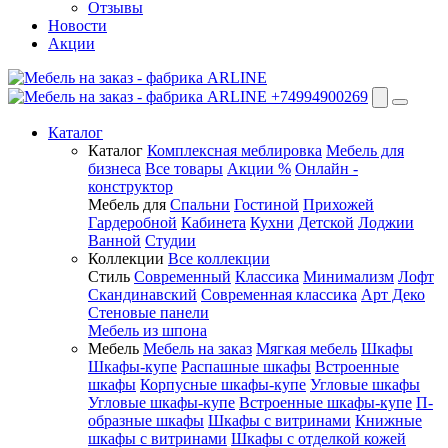
Отзывы
Новости
Акции
+74994900269
Каталог
Каталог
Комплексная меблировка
Мебель для
бизнеса
Все товары
Акции %
Онлайн -
конструктор
Мебель для
Спальни
Гостиной
Прихожей
Гардеробной
Кабинета
Кухни
Детской
Лоджии
Ванной
Студии
Коллекции
Все коллекции
Стиль
Современный
Классика
Минимализм
Лофт
Скандинавский
Современная классика
Арт Деко
Стеновые панели
Мебель из шпона
Мебель
Мебель на заказ
Мягкая мебель
Шкафы
Шкафы-купе
Распашные шкафы
Встроенные
шкафы
Корпусные шкафы-купе
Угловые шкафы
Угловые шкафы-купе
Встроенные шкафы-купе
П-
образные шкафы
Шкафы с витринами
Книжные
шкафы с витринами
Шкафы c отделкой кожей