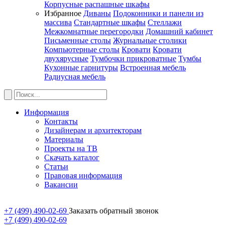
Корпусные распашные шкафы
Избранное
Диваны
Подоконники и панели из
массива
Стандартные шкафы
Стеллажи
Межкомнатные перегородки
Домашний кабинет
Письменные столы
Журнальные столики
Компьютерные столы
Кровати
Кровати
двухярусные
Тумбочки прикроватные
Тумбы
Кухонные гарнитуры
Встроенная мебель
Радиусная мебель
Информация
Контакты
Дизайнерам и архитекторам
Материалы
Проекты на ТВ
Скачать каталог
Статьи
Правовая информация
Вакансии
+7 (499) 490-02-69
Заказать обратный звонок
+7 (499) 490-02-69