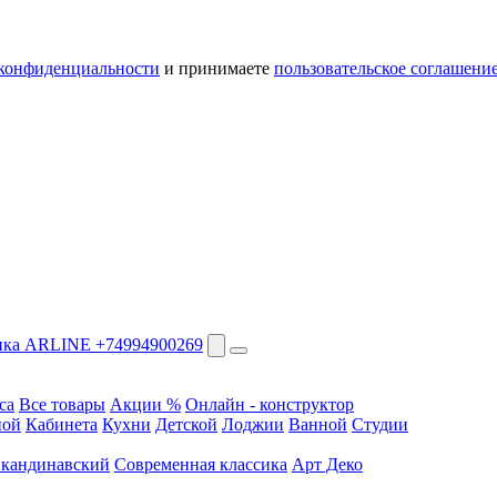
конфиденциальности
и принимаете
пользовательское соглашени
+74994900269
са
Все товары
Акции %
Онлайн - конструктор
ной
Кабинета
Кухни
Детской
Лоджии
Ванной
Студии
кандинавский
Современная классика
Арт Деко