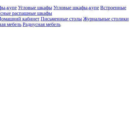
фы-купе
Угловые шкафы
Угловые шкафы-купе
Встроенные
сные распашные шкафы
Домашний кабинет
Письменные столы
Журнальные столики
ая мебель
Радиусная мебель