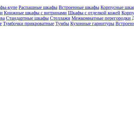
фы-купе
Распашные шкафы
Встроенные шкафы
Корпусные шка
ми
Книжные шкафы с витринами
Шкафы c отделкой кожей
Корпу
ива
Стандартные шкафы
Стеллажи
Межкомнатные перегородки
е
Тумбочки прикроватные
Тумбы
Кухонные гарнитуры
Встроенн