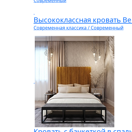
Современный
Высококлассная кровать Be
Современная классика / Современный
Кровать с банкеткой в спал