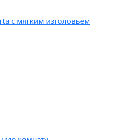
rta с мягким изголовьем
ьную комнату