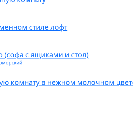
менном стиле лофт
 (софа с ящиками и стол)
номорский
кую комнату в нежном молочном цвет