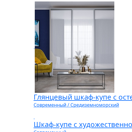
Глянцевый шкаф-купе с ост
Современный / Средиземноморский
Шкаф-купе с художественно