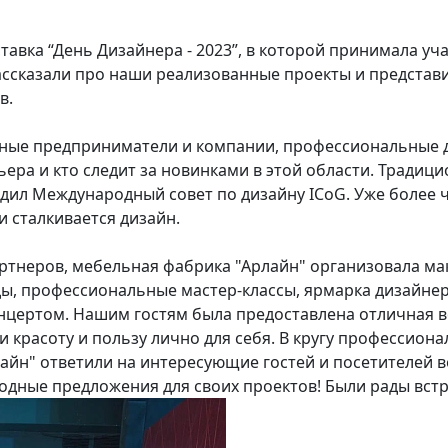
ставка “День Дизайнера - 2023”, в которой принимала у
ассказали про наши реализованные проекты и представ
ов.
ные предприниматели и компании, профессиональные д
ьера и кто следит за новинками в этой области. Тради
едил Международный совет по дизайну ICoG. Уже более ч
 сталкивается дизайн.
партнеров, мебельная фабрика "Арлайн" организовала 
, профессиональные мастер-классы, ярмарка дизайнерс
онцертом. Нашим гостям была предоставлена отличная 
и красоту и пользу лично для себя. В кругу профессио
йн" ответили на интересующие гостей и посетителей в
дные предложения для своих проектов! Были рады встр