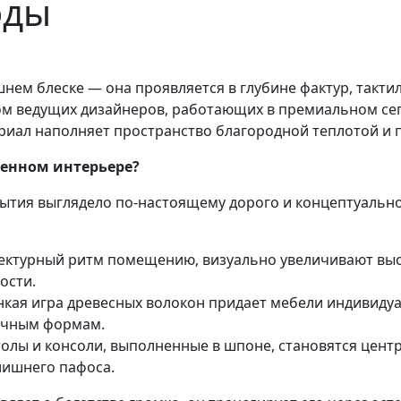
оды
нем блеске — она проявляется в глубине фактур, такт
м ведущих дизайнеров, работающих в премиальном сег
риал наполняет пространство благородной теплотой и п
менном интерьере?
ытия выглядело по-настоящему дорого и концептуальн
ектурный ритм помещению, визуально увеличивают выс
ости.
нкая игра древесных волокон придает мебели индивиду
ичным формам.
олы и консоли, выполненные в шпоне, становятся цен
лишнего пафоса.