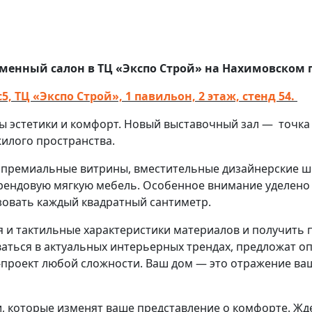
енный салон в ТЦ «Экспо Строй» на Нахимовском п
5, ТЦ «Экспо Строй», 1 павильон, 2 этаж, стенд 54.
эстетики и комфорт. Новый выставочный зал — точка п
жилого пространства.
 премиальные витрины, вместительные дизайнерские ш
трендовую мягкую мебель. Особенное внимание уделено
овать каждый квадратный сантиметр.
я и тактильные характеристики материалов и получить
аться в актуальных интерьерных трендах, предложат 
проект любой сложности. Ваш дом — это отражение ваше
 которые изменят ваше представление о комфорте. Жде