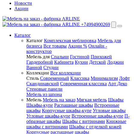
Новости
Акции
+74994900269
Каталог
Каталог
Комплексная меблировка
Мебель для
бизнеса
Все товары
Акции %
Онлайн -
конструктор
Мебель для
Спальни
Гостиной
Прихожей
Гардеробной
Кабинета
Кухни
Детской
Лоджии
Ванной
Студии
Коллекции
Все коллекции
Стиль
Современный
Классика
Минимализм
Лофт
Скандинавский
Современная классика
Арт Деко
Стеновые панели
Мебель из шпона
Мебель
Мебель на заказ
Мягкая мебель
Шкафы
Шкафы-купе
Распашные шкафы
Встроенные
шкафы
Корпусные шкафы-купе
Угловые шкафы
Угловые шкафы-купе
Встроенные шкафы-купе
П-
образные шкафы
Шкафы с витринами
Книжные
шкафы с витринами
Шкафы c отделкой кожей
Корпусные распашные шкафы