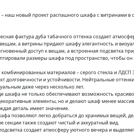
 – наш новый проект распашного шкафа с витринами в 
!
весная фактура дуба табачного оттенка создает атмосф
 вещам, а витрины придают шкафу элегантность и визуа
гновенный доступ к вещам, а встроенная подсветка пр
аптировали размеры шкафа под пространство, чтобы он
комбинированных материалов – серого стекла и ЛДСП Эг
ект долговечности и устойчивости. Нейтральные оттенк
уальным даже через несколько лет.
де шкафа не только обеспечивают возможность красив
декоративные элементы, но и делают шкаф менее масси
ждая деталь имеет значение.
афа позволяют легко добраться до хранимых вещей, де
 секции также создают чистый и аккуратный вид.
подсветка создает атмосферу уютного вечера и выделяе