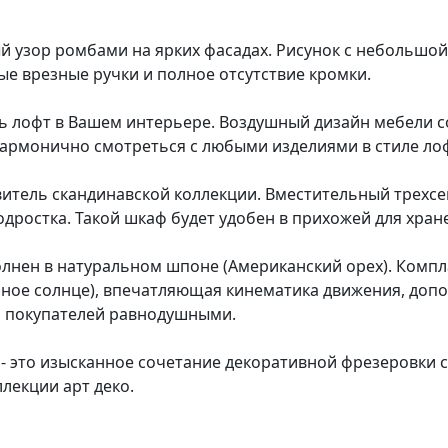
ый узор ромбами на ярких фасадах. Рисунок с небольшо
е врезные ручки и полное отсутствие кромки.
ь лофт в Вашем интерьере. Воздушный дизайн мебели со
гармонично смотреться с любыми изделиями в стиле ло
витель скандинавской коллекции. Вместительный трех
одростка. Такой шкаф будет удобен в прихожей для хра
лнен в натуральном шпоне (Американский орех). Компл
нное солнце), впечатляющая кинематика движения, до
ть покупателей равнодушными.
- это изысканное сочетание декоративной фрезеровки с
лекции арт деко.