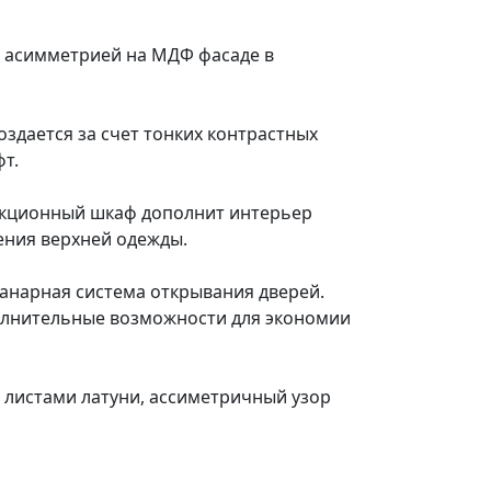
й асимметрией на МДФ фасаде в
здается за счет тонких контрастных
фт.
секционный шкаф дополнит интерьер
нения верхней одежды.
анарная система открывания дверей.
полнительные возможности для экономии
 листами латуни, ассиметричный узор