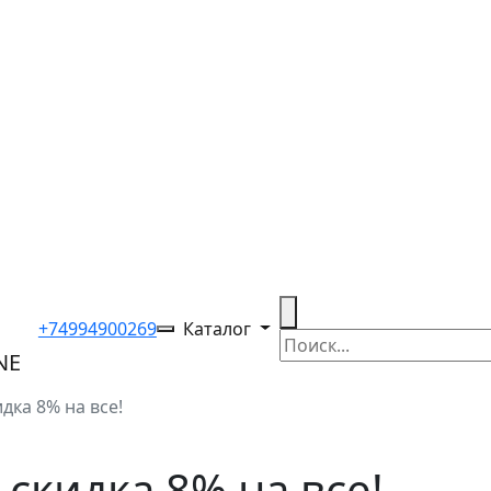
+74994900269
Каталог
дка 8% на все!
скидка 8% на все!