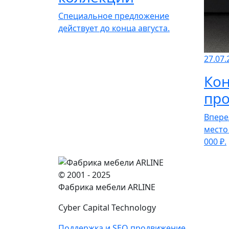
Специальное предложение
действует до конца августа.
27.07.
Кон
про
Впере
место
000 ₽.
© 2001 - 2025
Фабрика мебели ARLINE
Cyber Capital Technology
Поддержка и SEO продвижение