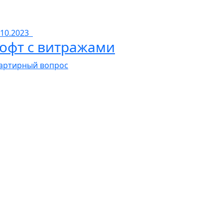
.10.2023
офт с витражами
артирный вопрос