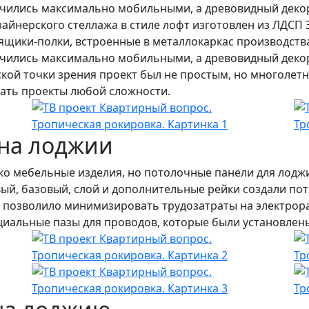
учились максимально мобильными, а древовидный декор
айнерского стеллажа в стиле лофт изготовлен из ЛДСП 
 ящики-полки, встроенные в металлокаркас производст
учились максимально мобильными, а древовидный декор
ской точки зрения проект был не простым, но многоле
ать проекты любой сложности.
на лоджии
ько мебельные изделия, но потолочные панели для лодж
ый, базовый, слой и дополнительные рейки создали по
е позволило минимизировать трудозатраты на электрор
альные пазы для проводов, которые были установлены 