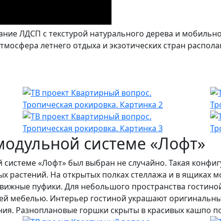
ние ЛДСП с текстурой натурального дерева и мобильно
 атмосфера летнего отдыха и экзотических стран распола
модульной системе «Лофт»
й системе «Лофт» был выбран не случайно. Такая конфи
х растений. На открытых полках стеллажа и в ящиках
вижные пуфики. Для небольшого пространства гостиной
ей мебелью. Интерьер гостиной украшают оригинальны
ия. Разноплановые горшки скрыты в красивых кашпо по