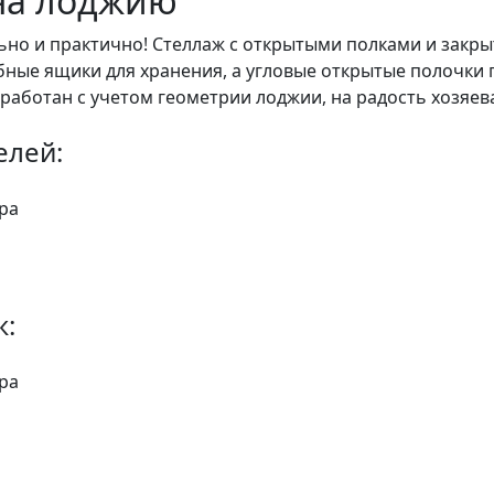
на лоджию
ьно и практично! Стеллаж с открытыми полками и закр
обные ящики для хранения, а угловые открытые полочк
работан с учетом геометрии лоджии, на радость хозяев
елей:
ра
ж:
ра