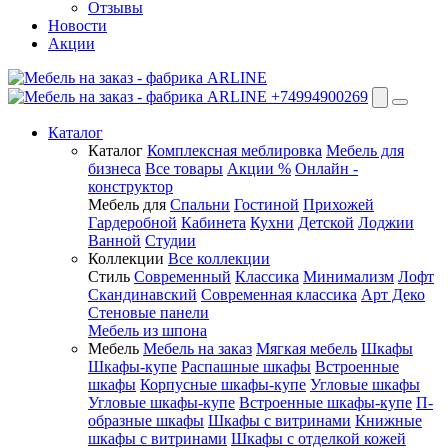
Отзывы
Новости
Акции
+74994900269
Каталог
Каталог
Комплексная меблировка
Мебель для
бизнеса
Все товары
Акции %
Онлайн -
конструктор
Мебель для
Спальни
Гостиной
Прихожей
Гардеробной
Кабинета
Кухни
Детской
Лоджии
Ванной
Студии
Коллекции
Все коллекции
Стиль
Современный
Классика
Минимализм
Лофт
Скандинавский
Современная классика
Арт Деко
Стеновые панели
Мебель из шпона
Мебель
Мебель на заказ
Мягкая мебель
Шкафы
Шкафы-купе
Распашные шкафы
Встроенные
шкафы
Корпусные шкафы-купе
Угловые шкафы
Угловые шкафы-купе
Встроенные шкафы-купе
П-
образные шкафы
Шкафы с витринами
Книжные
шкафы с витринами
Шкафы c отделкой кожей