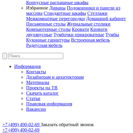
Корпусные распашные шкафы
Избранное
Диваны
Подоконники и панели из
массива
Стандартные шкафы
Стеллажи
Межкомнатные перегородки
Домашний кабинет
Письменные столы
Журнальные столики
Компьютерные столы
Кровати
Кровати
двухярусные
Тумбочки прикроватные
Тумбы
Кухонные гарнитуры
Встроенная мебель
Радиусная мебель
Информация
Контакты
Дизайнерам и архитекторам
Материалы
Проекты на ТВ
Скачать каталог
Статьи
Правовая информация
Вакансии
+7 (499) 490-02-69
Заказать обратный звонок
+7 (499) 490-02-69