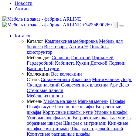
Новости
Акции
+74994900269
Каталог
Каталог
Комплексная меблировка
Мебель для
бизнеса
Все товары
Акции %
Онлайн -
конструктор
Мебель для
Спальни
Гостиной
Прихожей
Гардеробной
Кабинета
Кухни
Детской
Лоджии
Ванной
Студии
Коллекции
Все коллекции
Стиль
Современный
Классика
Минимализм
Лофт
Скандинавский
Современная классика
Арт Деко
Стеновые панели
Мебель из шпона
Мебель
Мебель на заказ
Мягкая мебель
Шкафы
Шкафы-купе
Распашные шкафы
Встроенные
шкафы
Корпусные шкафы-купе
Угловые шкафы
Угловые шкафы-купе
Встроенные шкафы-купе
П-
образные шкафы
Шкафы с витринами
Книжные
шкафы с витринами
Шкафы c отделкой кожей
Корпусные распашные шкафы