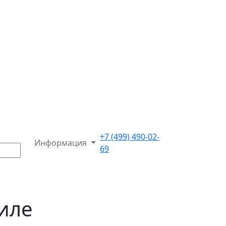
+7 (499) 490-02-
Информация
69
иле