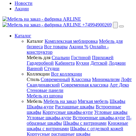
Новости
Акции
+74994900269
Каталог
Каталог
Комплексная меблировка
Мебель для
бизнеса
Все товары
Акции %
Онлайн -
конструктор
Мебель для
Спальни
Гостиной
Прихожей
Гардеробной
Кабинета
Кухни
Детской
Лоджии
Ванной
Студии
Коллекции
Все коллекции
Стиль
Современный
Классика
Минимализм
Лофт
Скандинавский
Современная классика
Арт Деко
Стеновые панели
Мебель из шпона
Мебель
Мебель на заказ
Мягкая мебель
Шкафы
Шкафы-купе
Распашные шкафы
Встроенные
шкафы
Корпусные шкафы-купе
Угловые шкафы
Угловые шкафы-купе
Встроенные шкафы-купе
П-
образные шкафы
Шкафы с витринами
Книжные
шкафы с витринами
Шкафы c отделкой кожей
Корпусные распашные шкафы