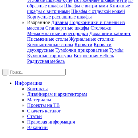
Угловые шкафы-купе
Встроенные шкафы-купе
П-
образные шкафы
Шкафы с витринами
Книжные
шкафы с витринами
Шкафы c отделкой кожей
Корпусные распашные шкафы
Избранное
Диваны
Подоконники и панели из
массива
Стандартные шкафы
Стеллажи
Межкомнатные перегородки
Домашний кабинет
Письменные столы
Журнальные столики
Компьютерные столы
Кровати
Кровати
двухярусные
Тумбочки прикроватные
Тумбы
Кухонные гарнитуры
Встроенная мебель
Радиусная мебель
Информация
Контакты
Дизайнерам и архитекторам
Материалы
Проекты на ТВ
Скачать каталог
Статьи
Правовая информация
Вакансии