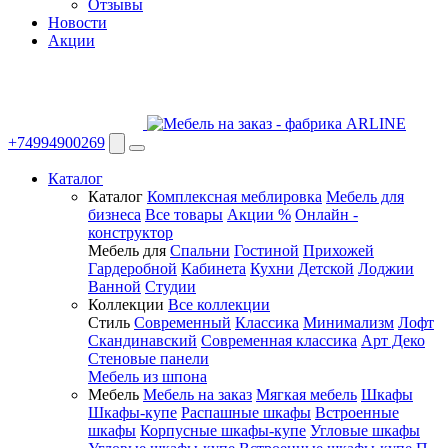
Отзывы
Новости
Акции
+74994900269
Каталог
Каталог
Комплексная меблировка
Мебель для
бизнеса
Все товары
Акции %
Онлайн -
конструктор
Мебель для
Спальни
Гостиной
Прихожей
Гардеробной
Кабинета
Кухни
Детской
Лоджии
Ванной
Студии
Коллекции
Все коллекции
Стиль
Современный
Классика
Минимализм
Лофт
Скандинавский
Современная классика
Арт Деко
Стеновые панели
Мебель из шпона
Мебель
Мебель на заказ
Мягкая мебель
Шкафы
Шкафы-купе
Распашные шкафы
Встроенные
шкафы
Корпусные шкафы-купе
Угловые шкафы