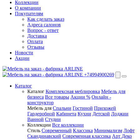
Коллекции
О компании
Покупателям
Как сделать заказ
Адреса салонов
Вопрос - ответ
Доставка
Оплата
Отзывы
Новости
Акции
+74994900269
Каталог
Каталог
Комплексная меблировка
Мебель для
бизнеса
Все товары
Акции %
Онлайн -
конструктор
Мебель для
Спальни
Гостиной
Прихожей
Гардеробной
Кабинета
Кухни
Детской
Лоджии
Ванной
Студии
Коллекции
Все коллекции
Стиль
Современный
Классика
Минимализм
Лофт
Скандинавский
Современная классика
Арт Деко