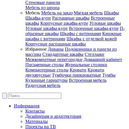
Стеновые панели
Мебель из шпона
Мебель
Мебель на заказ
Мягкая мебель
Шкафы
Шкафы-купе
Распашные шкафы
Встроенные
шкафы
Корпусные шкафы-купе
Угловые шкафы
Угловые шкафы-купе
Встроенные шкафы-купе
П-
образные шкафы
Шкафы с витринами
Книжные
шкафы с витринами
Шкафы c отделкой кожей
Корпусные распашные шкафы
Избранное
Диваны
Подоконники и панели из
массива
Стандартные шкафы
Стеллажи
Межкомнатные перегородки
Домашний кабинет
Письменные столы
Журнальные столики
Компьютерные столы
Кровати
Кровати
двухярусные
Тумбочки прикроватные
Тумбы
Кухонные гарнитуры
Встроенная мебель
Радиусная мебель
Информация
Контакты
Дизайнерам и архитекторам
Материалы
Проекты на ТВ