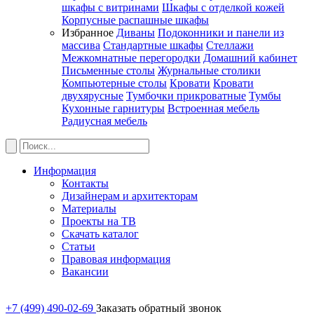
шкафы с витринами
Шкафы c отделкой кожей
Корпусные распашные шкафы
Избранное
Диваны
Подоконники и панели из
массива
Стандартные шкафы
Стеллажи
Межкомнатные перегородки
Домашний кабинет
Письменные столы
Журнальные столики
Компьютерные столы
Кровати
Кровати
двухярусные
Тумбочки прикроватные
Тумбы
Кухонные гарнитуры
Встроенная мебель
Радиусная мебель
Информация
Контакты
Дизайнерам и архитекторам
Материалы
Проекты на ТВ
Скачать каталог
Статьи
Правовая информация
Вакансии
+7 (499) 490-02-69
Заказать обратный звонок