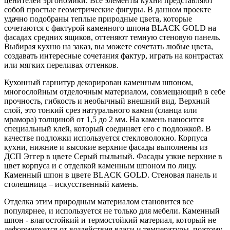
ценителей эргономики. Все элементы кухни представляют
собой простые геометрические фигуры. В данном проекте
удачно подобраны теплые природные цвета, которые
сочетаются с фактурой каменного шпона BLACK GOLD на
фасадах средних ящиков, оттеняют темную стеновую панель.
Выбирая кухню на заказ, вы можете сочетать любые цвета,
создавать интересные сочетания фактур, играть на контрастах
или мягких переливах оттенков.
Кухонный гарнитур декорирован каменным шпоном,
многослойным отделочным материалом, совмещающий в себе
прочность, гибкость и необычный внешний вид. Верхний
слой, это тонкий срез натурального камня (сланца или
мрамора) толщиной от 1,5 до 2 мм. На камень наносится
специальный клей, который соединяет его с подложкой. В
качестве подложки используется стекловолокно. Корпуса
кухни, нижние и высокие верхние фасады выполнены из
ДСП Эггер в цвете Серый пыльный. Фасады узкие верхние в
цвет корпуса и с отделкой каменным шпоном по лицу.
Каменный шпон в цвете BLACK GOLD. Стеновая панель и
столешница – искусственный камень.
Отделка этим природным материалом становится все
популярнее, и используется не только для мебели. Каменный
шпон - влагостойкий и термостойкий материал, который не
деформируется от воздействия влаги и температуры, поэтому