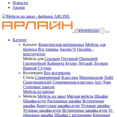
Новости
Акции
+74994900269
Каталог
Каталог
Комплексная меблировка
Мебель для
бизнеса
Все товары
Акции %
Онлайн -
конструктор
Мебель для
Спальни
Гостиной
Прихожей
Гардеробной
Кабинета
Кухни
Детской
Лоджии
Ванной
Студии
Коллекции
Все коллекции
Стиль
Современный
Классика
Минимализм
Лофт
Скандинавский
Современная классика
Арт Деко
Стеновые панели
Мебель из шпона
Мебель
Мебель на заказ
Мягкая мебель
Шкафы
Шкафы-купе
Распашные шкафы
Встроенные
шкафы
Корпусные шкафы-купе
Угловые шкафы
Угловые шкафы-купе
Встроенные шкафы-купе
П-
образные шкафы
Шкафы с витринами
Книжные