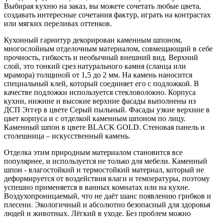
Выбирая кухню на заказ, вы можете сочетать любые цвета,
создавать интересные сочетания фактур, играть на контрастах
или мягких переливах оттенков.
Кухонный гарнитур декорирован каменным шпоном,
многослойным отделочным материалом, совмещающий в себе
прочность, гибкость и необычный внешний вид. Верхний
слой, это тонкий срез натурального камня (сланца или
мрамора) толщиной от 1,5 до 2 мм. На камень наносится
специальный клей, который соединяет его с подложкой. В
качестве подложки используется стекловолокно. Корпуса
кухни, нижние и высокие верхние фасады выполнены из
ДСП Эггер в цвете Серый пыльный. Фасады узкие верхние в
цвет корпуса и с отделкой каменным шпоном по лицу.
Каменный шпон в цвете BLACK GOLD. Стеновая панель и
столешница – искусственный камень.
Отделка этим природным материалом становится все
популярнее, и используется не только для мебели. Каменный
шпон - влагостойкий и термостойкий материал, который не
деформируется от воздействия влаги и температуры, поэтому
успешно применяется в ванных комнатах или на кухне.
Воздухопроницаемый, что не даёт шанс появлению грибков и
плесени. Экологичный и абсолютно безопасный для здоровья
людей и животных. Лёгкий в уходе. Без проблем можно