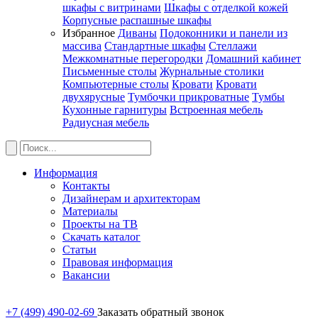
шкафы с витринами
Шкафы c отделкой кожей
Корпусные распашные шкафы
Избранное
Диваны
Подоконники и панели из
массива
Стандартные шкафы
Стеллажи
Межкомнатные перегородки
Домашний кабинет
Письменные столы
Журнальные столики
Компьютерные столы
Кровати
Кровати
двухярусные
Тумбочки прикроватные
Тумбы
Кухонные гарнитуры
Встроенная мебель
Радиусная мебель
Информация
Контакты
Дизайнерам и архитекторам
Материалы
Проекты на ТВ
Скачать каталог
Статьи
Правовая информация
Вакансии
+7 (499) 490-02-69
Заказать обратный звонок