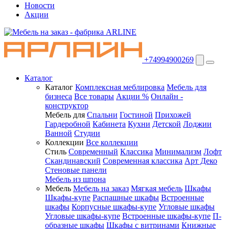
Новости
Акции
+74994900269
Каталог
Каталог
Комплексная меблировка
Мебель для
бизнеса
Все товары
Акции %
Онлайн -
конструктор
Мебель для
Спальни
Гостиной
Прихожей
Гардеробной
Кабинета
Кухни
Детской
Лоджии
Ванной
Студии
Коллекции
Все коллекции
Стиль
Современный
Классика
Минимализм
Лофт
Скандинавский
Современная классика
Арт Деко
Стеновые панели
Мебель из шпона
Мебель
Мебель на заказ
Мягкая мебель
Шкафы
Шкафы-купе
Распашные шкафы
Встроенные
шкафы
Корпусные шкафы-купе
Угловые шкафы
Угловые шкафы-купе
Встроенные шкафы-купе
П-
образные шкафы
Шкафы с витринами
Книжные